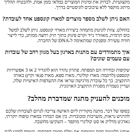
מקצועיות, לבדוק את זמינות המוצרים במלאי בזמן אמת, ולהבטיח תהליך
מיתוג מוקפד ללא עיכובים לוגיסטיים בדרך.
האם ניתן לשלב מספר מוצרים למארז קונספט אחד לעובדת?
בהחלט. צוות לוניטק מתמחה ביצירת מארזי קונספט. ניתן לשלב למשל
כוס תרמית, מאוורר נייד וקרם פינוק בתוך תיק רחצה ממותג, כדי לייצר
חוויה עשירה ומפנקת שמתאימה ל-DNA של החברה.
איך מתמודדים עם מתנות בארגון בעל מגוון רחב של עובדות
עם טעמים שונים?
שקיפות ובחירה הם המפתח. פתרון נהדר הוא להגדיר 2 או 3 אפשרויות
קונספט (לדוגמה: מארז קולינרי, מארז ספא, מארז פנאי וקיץ) באותו
התקציב. כך כל עובדת מרגישה שראו את ההעדפות האישיות שלה,
ועדיין נשמרת מסגרת התקציב הארגונית.
מוכנים להעניק מתנה שמדברת מהלב?
בסופו של דבר, מתנה מקורית ליום האישה צריכה לגרום לעובדות שלכם
להרגיש נראות, מוערכות ומכובדות. בין אם תבחרו במארז טיפוח יוקרתי,
גאדג'ט מדליק או סט קולינרי מוקפד – השקיעו מחשבה.
אנחנו בלוניטק חיים ונושמים את עולם מוצרי הפרסום, ונשמח לסייע לכם