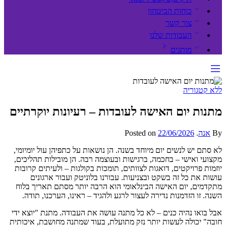
כוחות הביטחון
צור קשר
העבודות שלנו
מותגים
ללא קטגוריה
מתנות יום האישה לעובדות – רעיונות יוקרתיים
By
אנה
.
Posted on
22/06/2026
לא סתם יש לנשים יום מיוחד בשנה. הן נושאות על כתפיהן עול יומיומי,
מקצועי ואישי – בחכמה, ברגישות ובעוצמה רבה. הן מובילות תהליכים,
יוזמות פרויקטים, דואגות לצוותים, תומכות בקולגות – ולעיתים קרובות
עושות את כל זה בשקט ובצניעות. עבורנו בלוניטק ועבור ארגונים
מתקדמים, יום האישה הבינלאומי הוא הרבה יותר מסתם תאריך בלוח
השנה. זו הזדמנות נדירה לעצור לרגע ולהגיד – ראינו, הערכנו, תודה.
אבל בואו נהיה כנים – לא כל מתנה עושה את העבודה. מתנת "יוצא ידי
חובה" יכולה לעשות יותר נזק מתועלת, בעוד שמתנה מחושבת, איכותית