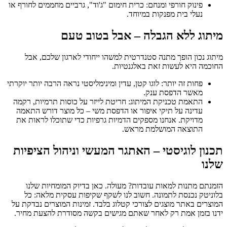
פינוק חורפי ומנחם: כרית חימום "ג'וד", גרביים מחממים לחורף או
נעלי בית מפנקות במיוחד.
מיתוג ללא הגבלה – אבל בטוב טעם
מיתוג נכון הופך מתנה סטנדרטית למשהו ייחודי לארגון שלכם, אבל
החוכמה היא לעשות זאת באלגנטיות.
פחות זה יותר: לוגו קטן, עדין ומינימליסטי נראה הרבה יותר יוקרתי
מאשר הדפסת ענק.
התאמת טכניקת המיתוג: חריטת לייזר על כוסות תרמיות, רקמה
עדינה על תיקי איפור או הדפסת משי – כל מוצר דורש התאמה
מדויקת. אנחנו מספקים הדמיות גרפיות כדי שתוכלו לראות את
התוצאה המושלמת מראש.
תכנון לוגיסטי – האתגר המעשי וניהול הציפיות
שלנו
הזמנתם מתנות למאות עובדות? מעולה. כאן בדיוק המומחיות שלנו
בלוניטק נכנסת לתמונה. חשוב לנו לשקף שקיפות עסקית מלאה: כל
המוצרים באתר מוצגים לצורכי קטלוג בלבד. זמינות המוצרים נבדקת על
ידנו בזמן אמת רק לאחר שאתם מגישים בקשה מסודרת להצעת מחיר.