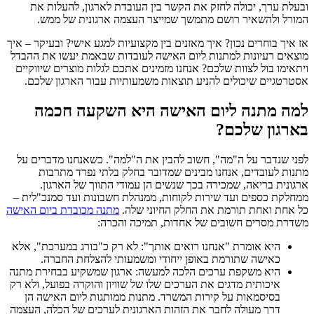
ובעלת ערך, יכולה לחזק את הקשר בין העובדת לארגון, להעלות את
המורל ולהשאיר רושם מתמשך שמייצר העצמה ארגונית של ממש.
אז איך בוחרים נכון? איך מאזנים בין מקצועיות למגע אישי? ובעיקר – איך
מוצאים רעיונות למתנות ליום האישה לעובדות שבאמת יעשו את ההבדל
ויתאימו בול לצוות שלכם? אנחנו מזמינים אתכם לגלות מוצרים שיווקיים
אסטרטגיים שיכולים להניע תוצאות משמעותיות עבור הארגון שלכם.
למה מתנה ליום האישה היא השקעה חכמה
בארגון שלכם?
לפני שנדבר על ה"מה", חשוב להבין את ה"למה". כשאנחנו מדברים על
מתנות לעובדים, אנחנו מבינים שמדובר בחלק בלתי נפרד מתרבות
ארגונית בריאה, שמכירה בכך שנשים הן עמודי התווך של הארגון.
ממחלקת כספים ועד שירות לקוחות, ממנהלת חשבונות ועד סמנכ"לית –
כל אחת ואחת תורמת את החלק החיוני שלה.
מתנה מכובדת ביום האישה
משדרת מסרים חשובים של אחדות, תמיכה והכרה:
היא אומרת "אנחנו רואים אותך": לא רק כ"בורג במערכת", אלא
כאישה שתורמת באופן ייחודי ומשמעותי להצלחת החברה.
היא משקפת ערכים הלכה למעשה: ארגון שמשקיע בבחירת מתנה
איכותית מדגים את הערכים שלו של שוויון והוקרה בפועל, ולא רק
בסיסמאות על קירות המשרד. מתנות ממותגות ליום האישה הן
דרך מעולה לחבר את הזהות הארגונית לערכים של הכלה, העצמה