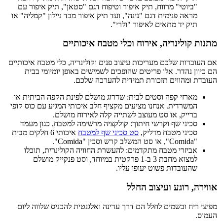
"ביוטי" מרווח, תיק איפור וטיפוח דגם "סטאן", תיק איפור עם
מראה פנימית דגם "נינה", ועד תיק איפור מבד ניילון "קמליה" או
תיק יד מתאים לאיפור "ולרי".
מתנות קולינריה, אירוח וכלי מטבח איכותיים
אם העובדות שלכם מעריכות עיצוב פנים וקולינריה, כלי מטבח איכותיים
הם כיוון נהדר. אלו פריטים שהופכים לשמישים באופן יומיומי בבית
העובדת ומהווים תזכורת תמידית להערכה שלכם.
מארזי קפה וסטים לבית: שדרוג מושלם לפינת הקפה הביתית או
המשרדית. אנחנו מציעים מקציף חלב איכותי המגיע עם כוס קופי
ברייק, או סט מעוצב לשתייה קלה לאירוח מושלם.
סכיני שף וקרשי חיתוך: קולקציה מרשימה למטבח, כגון מעמד
סכיני מטבח מדליק,
סט סכיני שף למטבח
איכותי 6 חלקים מבית
"Comida", או סט המשלב קרש וסכין "Comida".
אביזרי מטבח מתקדמים: להעשרת החוויה הקולינרית, תוכלו
למצוא מחבת 3 ב-1 פרקטית במיוחד, וסט פנקייק מושלם
שהעובדות פשוט יעופו עליו.
אווירה, רוגע ועיצוב החלל
מפיצי ריח ובשמים לחלל הם דרך עדינה ואלגנטית להכניס שלווה ליום
העמוס.