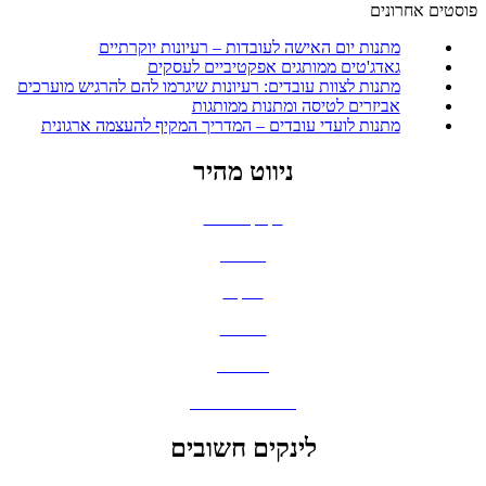
פוסטים אחרונים
מתנות יום האישה לעובדות – רעיונות יוקרתיים
גאדג'טים ממותגים אפקטיביים לעסקים
מתנות לצוות עובדים: רעיונות שיגרמו להם להרגיש מוערכים
אביזרים לטיסה ומתנות ממותגות
מתנות לועדי עובדים – המדריך המקיף להעצמה ארגונית
ניווט מהיר
בקבוקים וכוסות
חולצות
תיקים
כובעים
מחברות
גאדג'טים וסלולר
לינקים חשובים