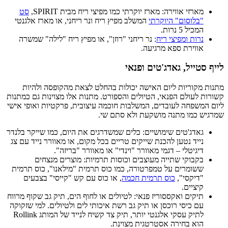
מארזי אווירה: מארז יוקרתי כמו מפיצי ריח מבית SPIRIT,
סט
"בלוסום" היוקרתי
המשלב מפיץ ריח ונר ריחני, או מארז אלגנטי
המכיל 5 נרות.
נרות ומפיצי ריח
: נר ריחני "רוזן", או מפיץ ריח "לילה" שמשרה
אווירת ספא מרגיעה.
לייף סטייל, גאדג'טים ופנאי
מתנות מקוריות ליום האישה יכולות בהחלט לצאת מהקופסה ולהיות
קשורות לעולם הפנאי, הטיולים והספורט. מתנות אלו מצוינות גם כמתנות
ליום המשפחה לעובדים, המשלבות חוכמה עיצובית, פרקטיות ואופי אישי
שמרגיש כמו מתנה מושקעת ולא סתם שי.
גאדג'טים שימושיים: כלים שמשדרגים את היום, כמו שייקר בלנדר
נייד נטען להכנת שייקים טריים בכל מקום, או מאוורר נייד עם צג
דיגיטלי – דגמי מאוורר "וינדי" או מאוורר "בריזה".
בקבוקי שתייה מעוצבים וכוסות תרמיות: מוצרים מנצחים
ששומרים על טמפרטורה, כמו כוס תרמית "מילאנו", כוס תרמית
"דיקסי",
כוס תרמית חכמה
, או כוס עם קש "קייסי" בצבעים
קיציים.
תיקים ואקססוריז פנאי: לטיולים או לחוף הים, תיק גב שקוף מרווח
עם כיסי רוכסן או תיק גב רשת איכותי לים ולטיולים. למי שזקוקה
לתיק עסקי אלגנטי יותר, תיק צד קשיח לנייד של המותג Rollink
הוא בחירה אסטרטגית מצוינת.