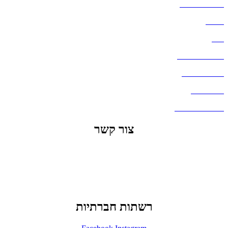
הצהרת נגישות
אודות
בלוג
מדיניות פרטיות
העבודות שלנו
דברו איתנו
שאלות ותשובות
צור קשר
office@lunitech.co.il
073-7411229
דרך בן צבי 84, תל אביב
רשתות חברתיות