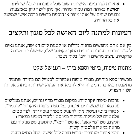
אחידות לצד נגיעה אישית: חשוב שכל העובדות יקבלו
שי ליום
האישה
באותה רמת גימור ומחיר, אך ניתן לייצר גיוון באמצעות
צבעים שונים של אותו מוצר או הוספת כרטיס ברכה אישי שמשנה
את כל החוויה.
רעיונות למתנה ליום האישה לכל סגנון ותקציב
בין אם אתם מחפשים מתנות גדולות או קטנות ליום האישה, אנחנו גאים
להציג בפניכם רעיונות נבחרים מתוך הקטלוג שלנו, שמשלבים חשיבה
פרקטית, עיצוב מרשים ו"וייב" בלתי נשכח.
מתנות טיפוח, ביוטי וספא ביתי – רגע של שקט
מכשירי ספא ביתיים, מוצרי טיפוח ואביזרים לסטייל הם בחירה שתמיד
מתקבלת באהבה. המטרה היא להביא את הפינוק ישירות הביתה, אל תוך
הלו"ז הצפוף.
ערכות טיפוח יוקרתיות: במקום מוצרי מדף גנריים, אנחנו ממליצים
על מארזים שמשדרים איכות, כמו סט הטיפוח היוקרתי "קוסמוי".
אביזרי ביוטי ועיסוי: ניתן להעניק מכשיר עיסוי ידני, לצד סטים
אלגנטיים של מניקור-פדיקור כמו סט "לוסי" המגיע במארז 5
חלקים, סט "מייקאפ", או סט "רימל". לחלופין, סט מניקור עם
מראה במארז פלסטיק קשיח.
תיקי איפור מעוצבים: פריט חובה לכל אישה. החל מתיק רחצה