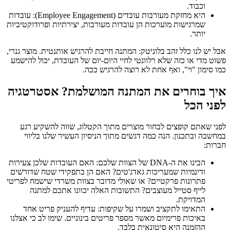
וכבוד.
היא מחזקת מעורבות עובדים (Employee Engagement): עובדות
שמרגישות מוערכות הן עובדות מעורבות, יצירתיות ופרודוקטיביות
יותר.
אבל יש לנו כלל זהב בלוניטק: המתנה חייבת להרגיש אותנטית. מוצר גנרי,
פשוט מדי או כזה שלא רלוונטי לחיי היום-יום של העובדת, יכול להישמע
כמו סימון "וי", ואף אחת לא רוצה להרגיש ככה.
איך בוחרים את המתנה המושלמת? אסטרטגיה
לפני הכל
לפני שאתם קופצים לבחור מוצרים מתוך הקטלוג, שווה להשקיע רגע
במחשבה ובתכנון. הנה כמה דגשים מתוך הניסיון העשיר שלנו בליווי
חברות:
הבינו את ה-DNA של הצוות שלכם: האם העובדות שלכן צעירות
ודינמיות שמעריכות גאדג'טים? האם הן בתפקידי שטח שדורשים
פתרונות פרקטיים? או שאולי מדובר בצוות משרדי שישמח לפריטי
לייף סטייל מעוצבים? התשובות האלה יכוונו אתכם למתנה
המדויקת.
התאימו לתקציב ושמרו על שקיפות: עדיף להעניק פריט אחד
באיכות פרימיום מאשר מספר פריטים בינוניים. שימו לב כי אצלנו
ההזמנה היא סיטונאית בלבד.