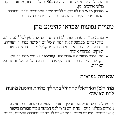
התחילו מוקדם: אל תחכו לדקה ה-90. תהליכי ייצור, מיתוג ובדיקת
מלאי אורכים זמן.
סנכרון מלא: תנו לנו לדאוג ללוגיסטיקה המסובכת ולרכז עבורכם
הצעת מחיר מקיפה שמתחשבת בכל הפרטים הקטנים.
טעויות נפוצות שכדאי להימנע מהן
מתנה גנרית חסרת זהות: לבחור מתנה זהה לחלוטין לכלל העובדים,
כולל גברים, מפספסת את המהות של יום האישה כמחווה ייעודית.
בחירה בזול על פני איכות: מוצר שמתקלקל מהר יוצר אנטגוניזם.
השקיעו במוצרי איכות.
התעלמות מחוויית האנבוקסינג (Unboxing): חצי מהחוויה היא
בקופסה המעוצבת, בסרט הקשירה ובברכה המלווה. אל תוותרו על
האריזה.
שאלות נפוצות
מתי הזמן האידיאלי להתחיל בתהליך בחירת והזמנת מתנות
ליום האישה?
אנו ממליצים להתחיל את תהליך האפיון וההזמנה כשבועיים מראש עבור
מוצרים ממלאי קיים, ועד חודש וחצי לפני המועד עבור מוצרים בייצור
אישי בייבוא. מסגרת זמנים זו מאפשרת לנו להכין עבורכם הדמיות גרפיות