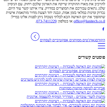
להרכיב את מארז ההוקרה שייקח את הארגון שלכם רחוק. עם הניסיון
שלנו, נתאים עבורכם את המוצרים במדויק. צרו איתנו קשר עוד היום,
נבדוק זמינות במלאי בזמן אמת, ונבנה יחד הצעת מחיר מותאמת אישית
שתהפוך את יום האישה הבא לבלתי נשכח! ניתן לפנות אלינו במייל:
office@lunitech.co.il
או בטלפון:
073-7411229
.
הקודם
גאדג'טים ממותגים אפקטיביים לעסקים
פוסטים קשורים
גאדג'טים ממותגים אפקטיביים לעסקים
מתנות לצוות עובדים: רעיונות שיגרמו להם להרגיש מוערכים
אביזרים לטיסה ומתנות ממותגות
מתנות לועדי עובדים - המדריך המקיף להעצמה ארגונית
מתנות יום גיבוש לעובדים- איך לבחור את המתנה המושלמת