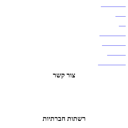
הצהרת נגישות
אודות
בלוג
מדיניות פרטיות
העבודות שלנו
דברו איתנו
שאלות ותשובות
צור קשר
office@lunitech.co.il
073-7411229
דרך בן צבי 84, תל אביב
רשתות חברתיות