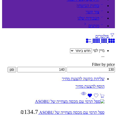
כוחות הביטחון
צור קשר
העבודות שלנו
מותגים
פילטרים
מיין לפי
...
Filter by price
סנן
שליחת בקשה להצעת מחיר
₪
134.7
ספל תרמי עם מכסה מצחייה של ASOBU