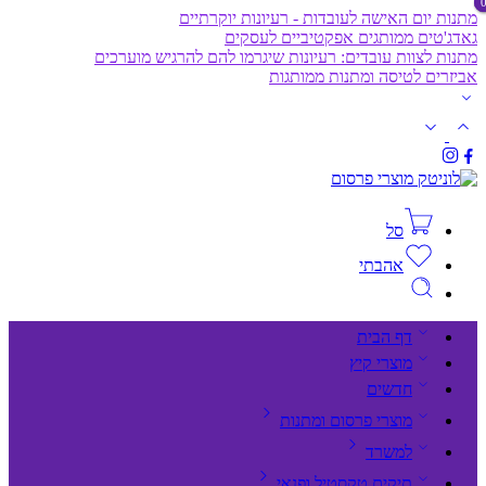
מתנות יום האישה לעובדות - רעיונות יוקרתיים
גאדג'טים ממותגים אפקטיביים לעסקים
מתנות לצוות עובדים: רעיונות שיגרמו להם להרגיש מוערכים
אביזרים לטיסה ומתנות ממותגות
סל
אהבתי
דף הבית
מוצרי קיץ
חדשים
מוצרי פרסום ומתנות
למשרד
תיקים,טקסטיל ופנאי