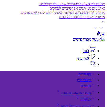
מתנות יום האישה לעובדות - רעיונות יוקרתיים
גאדג'טים ממותגים אפקטיביים לעסקים
מתנות לצוות עובדים: רעיונות שיגרמו להם להרגיש מוערכים
אביזרים לטיסה ומתנות ממותגות
0
סל
0
אהבתי
דף הבית
מוצרי קיץ
חדשים
מוצרי פרסום ומתנות
למשרד
תיקים,טקסטיל ופנאי