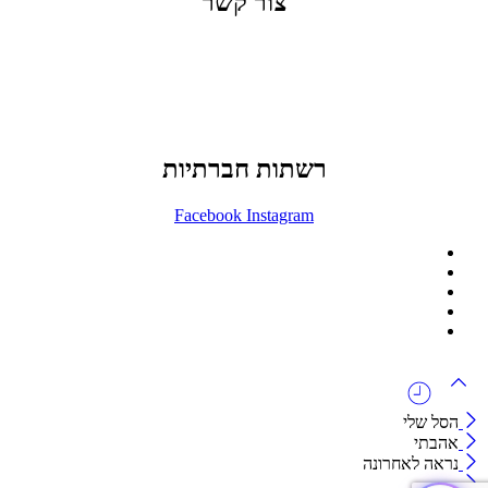
צור קשר
office@lunitech.co.il
073-7411229
דרך בן צבי 84, תל אביב
רשתות חברתיות
Facebook
Instagram
ההזמנה באתר הינה סיטונאית בלבד
מינימום הזמנה באתר הינה 1500 ש"ח
המוצרים באתר מוצגים לצורכי קטלוג בלבד.
זמינות המוצר תבדק בזמן אמת
לאחר הגשת בקשה להצעת מחיר.
הסל שלי
אהבתי
נראה לאחרונה