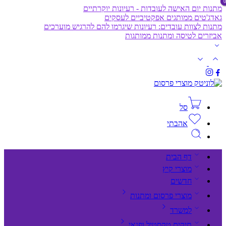
מתנות יום האישה לעובדות - רעיונות יוקרתיים
גאדג'טים ממותגים אפקטיביים לעסקים
מתנות לצוות עובדים: רעיונות שיגרמו להם להרגיש מוערכים
אביזרים לטיסה ומתנות ממותגות
סל
אהבתי
דף הבית
מוצרי קיץ
חדשים
מוצרי פרסום ומתנות
למשרד
תיקים,טקסטיל ופנאי