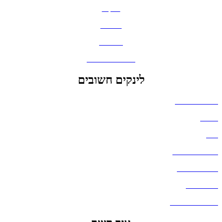
תיקים
כובעים
מחברות
גאדג'טים וסלולר
לינקים חשובים
הצהרת נגישות
אודות
בלוג
מדיניות פרטיות
העבודות שלנו
דברו איתנו
שאלות ותשובות