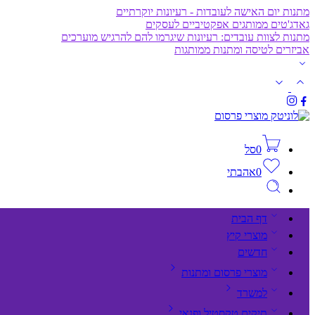
מתנות יום האישה לעובדות - רעיונות יוקרתיים
גאדג'טים ממותגים אפקטיביים לעסקים
מתנות לצוות עובדים: רעיונות שיגרמו להם להרגיש מוערכים
אביזרים לטיסה ומתנות ממותגות
0
סל
0
אהבתי
דף הבית
מוצרי קיץ
חדשים
מוצרי פרסום ומתנות
למשרד
תיקים,טקסטיל ופנאי