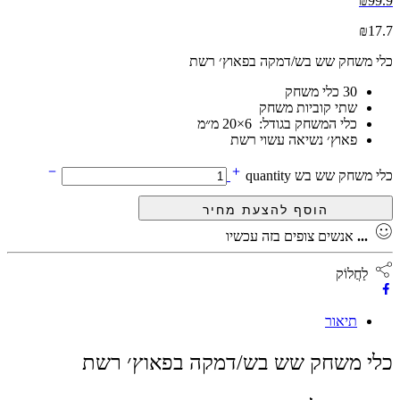
₪
99.9
₪
17.7
כלי משחק שש בש/דמקה בפאוץ׳ רשת
30 כלי משחק
שתי קוביות משחק
כלי המשחק בגודל:
20×6
מ״מ
פאוץ׳ נשיאה עשוי רשת
כלי משחק שש בש quantity
...
אנשים צופים בזה עכשיו
לַחֲלוֹק
תיאור
כלי משחק שש בש/דמקה בפאוץ׳ רשת