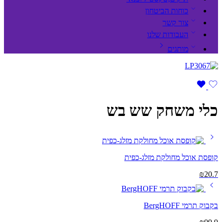
כוחות הביטחון
צור קשר
העבודות שלנו
מותגים
כלי משחק שש בש
קופסת אוכל מחולקת מזלג-כפית
₪
20.7
בקבוק תרמי BergHOFF