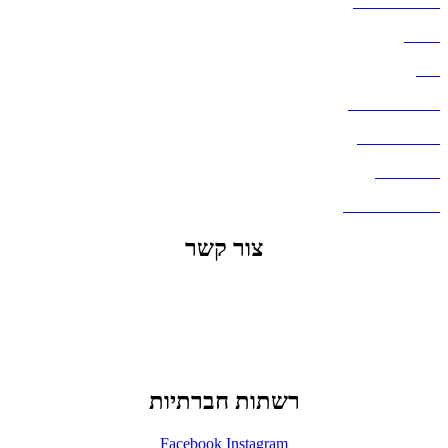
הצהרת נגישות
אודות
בלוג
מדיניות פרטיות
העבודות שלנו
דברו איתנו
שאלות ותשובות
צור קשר
office@lunitech.co.il
073-7411229
דרך בן צבי 84, תל אביב
רשתות חברתיות
Facebook
Instagram