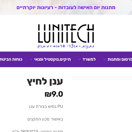
מתנות יום האישה לעובדות - רעיונות יוקרתיים
פרסום ומתנות
למשרד
תיקים,טקסטיל ופנאי
כוחות הביטחו
ענן לחיץ
₪
9.0
PU גמיש בצורת ענן
באישור מכון התקנים
מידות המוצר: 23*51*78 מ”מ