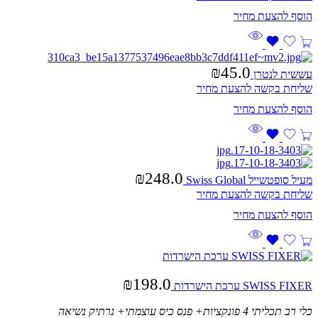
₪
45.0
עששית לנטרן
שליחת בקשה להצעת מחיר
₪
248.0
מעיל סופטשייל Swiss Global
שליחת בקשה להצעת מחיר
₪
198.0
SWISS FIXER ערכת הישרדות
כלי רב תכליתי 4 פונקציות+ פנס כיס עוצמתי+ נרתיק נשיאה