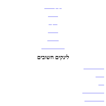
בקבוקים וכוסות
חולצות
תיקים
כובעים
מחברות
גאדג'טים וסלולר
לינקים חשובים
הצהרת נגישות
אודות
בלוג
מדיניות פרטיות
העבודות שלנו