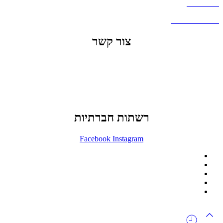
דברו איתנו
שאלות ותשובות
צור קשר
office@lunitech.co.il
073-7411229
דרך בן צבי 84, תל אביב
רשתות חברתיות
Facebook
Instagram
ההזמנה באתר הינה סיטונאית בלבד
מינימום הזמנה באתר הינה 1500 ש"ח
המוצרים באתר מוצגים לצורכי קטלוג בלבד.
זמינות המוצר תבדק בזמן אמת
לאחר הגשת בקשה להצעת מחיר.