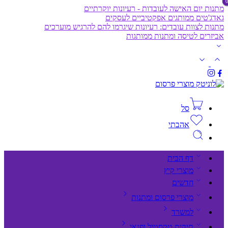
מתנות יום האישה לעובדות - רעיונות יוקרתיים
גאדג'טים ממותגים אפקטיביים לעסקים
מתנות לצוות עובדים: רעיונות שיגרמו להם להרגיש מוערכים
אביזרים לטיסה ומתנות ממותגות
סל
אהבתי
דף הבית
מוצרי קיץ
חדשים
מוצרי פרסום ומתנות
למשרד
תיקים,טקסטיל ופנאי