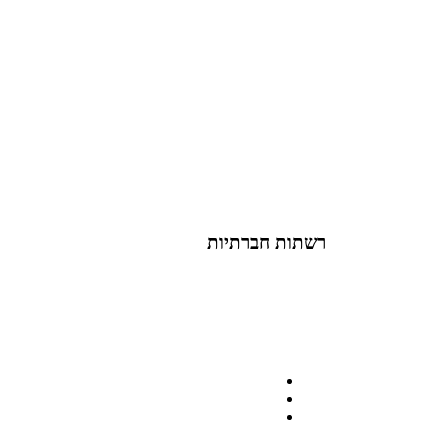
רשתות חברתיות
office@lunite
073-7
ההזמנה באתר הינה סיטונאית בלבד
מינימום הזמנה באתר הינה 1500 ש"ח
המוצרים באתר מוצגים לצורכי קטלוג
בלבד.