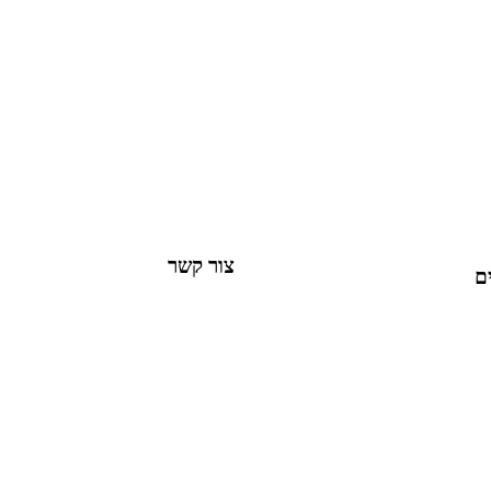
צור קשר
ם
ch.co.il
411229