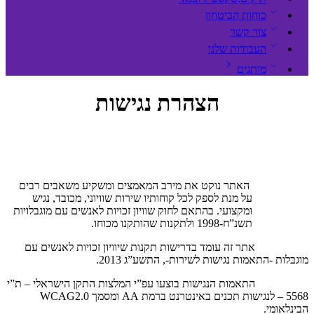
כוחות הביטחון
צור קשר
העבודות שלנו
מותגים
הצהרת נגישות
האתר נוקט את מירב המאמצים ומשקיע משאבים רבים
על מנת לספק לכל קוחותיו שירות שוויוני, מכובד, נגיש
ומקצועי. בהתאם לחוק שוויון זכויות לאנשים עם מוגבלויות
תשנ”ח-1998 ולתקנות שהותקנו מכוחו.
אתר זה עומד בדרישות תקנות שיוויון זכויות לאנשים עם
מוגבלות -התאמות נגישות לשירות-, התשע”ג 2013.
התאמות הנגישות בוצעו עפ”י המלצות התקן הישראלי – ת”י
5568 – לנגישות תכנים באינטרנט ברמת AA ומסמך 0.WCAG2
הבינלאומי.