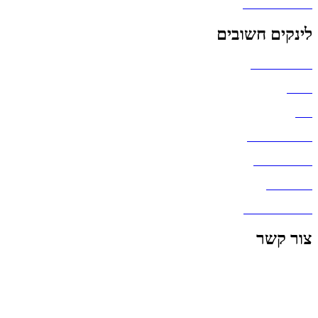
גאדג'טים וסלולר
לינקים חשובים
הצהרת נגישות
אודות
בלוג
מדיניות פרטיות
העבודות שלנו
דברו איתנו
שאלות ותשובות
צור קשר
office@lunitech.co.il
073-7411229
דרך בן צבי 84, תל אביב