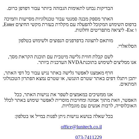
הבדיקות נבחנו לתאימות הגבוהה ביותר עבור דפדפן כרום.
האתר מספק מבנה סמנטי עבור טכנולוגיות מסייעות ותמיכה
בדפוס השימוש המקובל להפעלה עם מקלדת בעזרת מקשי החיצים Enter,
ו Esc- ליציאה מתפריטים וחלונות.
מותאם לתצוגה בדפדפנים הנפוצים ולשימוש בטלפון
הסלואלרי.
לשם קבלת חווית גלישה מיטבית עם תוכנת הקראת מסך,
אנו ממליצים לשימוש בתוכנתNVDA העדכנית ביותר.
חרף מאמצנו לאפשר גלישה באתר נגיש עבור כל דפי האתר,
יתכן ויתגלו דפים באתר שטרם הונגשו, או שטרם נמצא הפתרון הטכנולוגי
המתאים.
אנו ממשיכים במאמצים לשפר את נגישות האתר, ככל
האפשר, וזאת מתוך אמונה ומחויבות מוסרית לאפשר שימוש באתר לכלל
האוכלוסייה, לרבות אנשים עם מוגבלויות.
בכל שאלה בנושא נגישות ניתן לפנות במייל או בטלפון:
office@lunitech.co.il
073-7411229