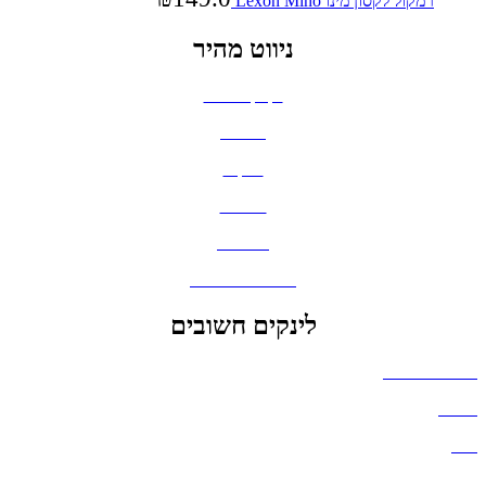
רמקול לקסון מינו Lexon Mino
ניווט מהיר
בקבוקים וכוסות
חולצות
תיקים
כובעים
מחברות
גאדג'טים וסלולר
לינקים חשובים
הצהרת נגישות
אודות
בלוג
מדיניות פרטיות