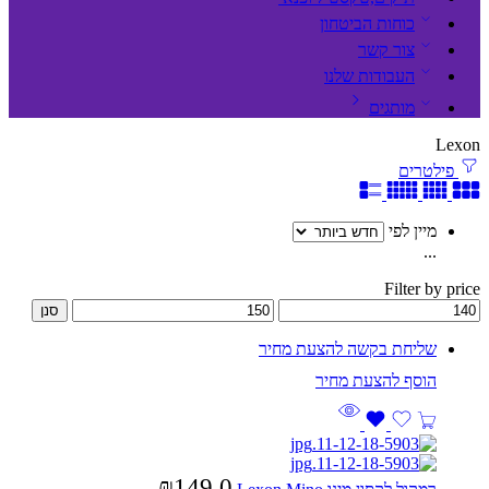
כוחות הביטחון
צור קשר
העבודות שלנו
מותגים
Lexon
פילטרים
מיין לפי
...
Filter by price
סנן
שליחת בקשה להצעת מחיר
₪
149.0