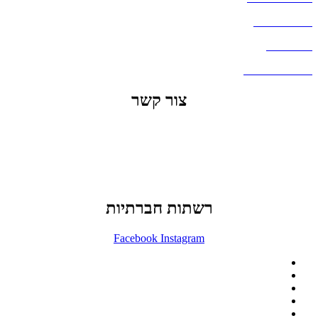
העבודות שלנו
דברו איתנו
שאלות ותשובות
צור קשר
office@lunitech.co.il
073-7411229
דרך בן צבי 84, תל אביב
רשתות חברתיות
Facebook
Instagram
ההזמנה באתר הינה סיטונאית בלבד
מינימום הזמנה באתר הינה 1500 ש"ח
המוצרים באתר מוצגים לצורכי קטלוג בלבד.
זמינות המוצר תבדק בזמן אמת
לאחר הגשת בקשה להצעת מחיר.