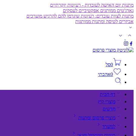
מתנות יום האישה לעובדות - רעיונות יוקרתיים
גאדג'טים ממותגים אפקטיביים לעסקים
מתנות לצוות עובדים: רעיונות שיגרמו להם להרגיש מוערכים
אביזרים לטיסה ומתנות ממותגות
0
סל
0
אהבתי
דף הבית
מוצרי קיץ
חדשים
מוצרי פרסום ומתנות
למשרד
תיקים,טקסטיל ופנאי