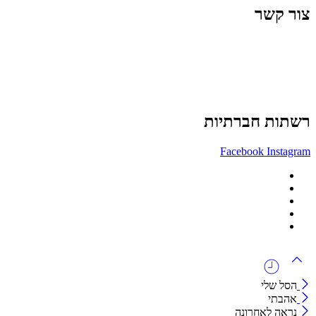
צור קשר
office@lunitech.co.il
073-7411229
דרך בן צבי 84, תל אביב
רשתות חברתיות
Facebook
Instagram
ההזמנה באתר הינה סיטונאית בלבד
מינימום הזמנה באתר הינה 1500 ש"ח
המוצרים באתר מוצגים לצורכי קטלוג בלבד.
זמינות המוצר תבדק בזמן אמת
לאחר הגשת בקשה להצעת מחיר.
הסל שלי
אהבתי
נראה לאחרונה