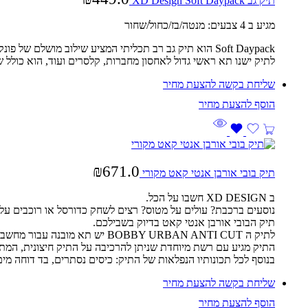
תיק גב XD Design Soft Daypack
מגיע ב 4 צבעים: מנטה/בז/כחול/שחור
Soft Daypack הוא תיק גב רב תכליתי המציע שילוב מושלם של פונקציונליות, עמידות ואסתטיות, מה שהופך אותו לתיק המושלם ליומיום.
לתיק ישנו תא ראשי גדול לאחסון מחברות, קלסרים ועוד, הוא כולל שרוול מרופד ייעודי ללפטופ בגודל עד "16 וסידור 
שליחת בקשה להצעת מחיר
₪
671.0
תיק בובי אורבן אנטי קאט מקורי
ב XD DESIGN חשבו על הכל.
נוסעים ברכבת? עולים על מטוס? רצים לשחק כדורסל או רוכבים על 
תיק הבובי אורבן אנטי קאט בדיוק בשבילכם.
לתיק ה BOBBY URBAN ANTI CUT יש תא מובנה עבור מחשב נייד “15.6, תאים מרופדים לאחסון גאדג’טים, קיבולת משתנה בין 22-27 ליטר, בד נגד חיתוך ומנעול השומר על חפציכם מוגנים.
התיק מגיע עם רשת מיוחדת שניתן להרכיבה על התיק חיצונית, המתא
בנוסף לכל תכונותיו הנפלאות של התיק: כיסים נסתרים, בד דוחה מי
שליחת בקשה להצעת מחיר