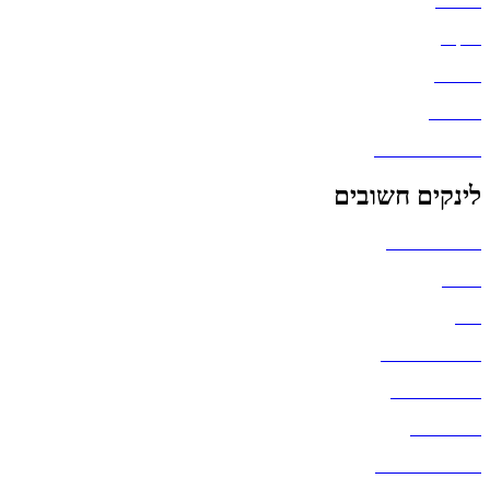
חולצות
תיקים
כובעים
מחברות
גאדג'טים וסלולר
לינקים חשובים
הצהרת נגישות
אודות
בלוג
מדיניות פרטיות
העבודות שלנו
דברו איתנו
שאלות ותשובות