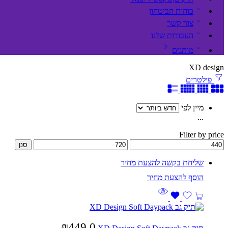
כוחות הביטחון
צור קשר
העבודות שלנו
מותגים
XD design
פילטרים
מיין לפי
...
Filter by price
סנן
שליחת בקשה להצעת מחיר
₪
449.0