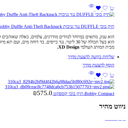
תיק בובי DUFFLE נגד גניבות Bobby Duffle Anti-Theft Backpack
הוא ענק, מתאים במיוחד לנוודים מודרנים, צלמים, כאלה שאוהבים
הוא בעל תכולה של 30 ליטר, נגד כייסים, בד דוחה מים, ועם תא מיוחד ללפטופ עד 17 אינץ.
מבית המותג העולמי
XD Design.
שליחת בקשה להצעת מחיר
₪
575.0
Bobby Compact-תיק בובי קומפקט
ניווט מהיר
בקבוקים וכוסות