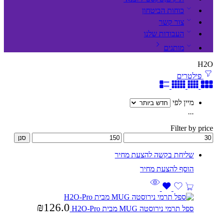
כוחות הביטחון
צור קשר
העבודות שלנו
מותגים
H2O
פילטרים
מיין לפי
...
Filter by price
סנן
שליחת בקשה להצעת מחיר
₪
126.0
ספל תרמי נירוסטה MUG מבית H2O-Pro