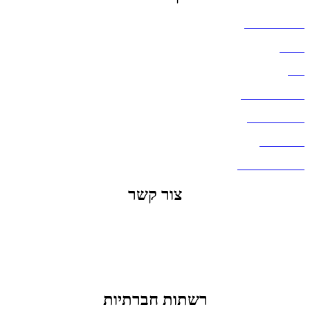
הצהרת נגישות
אודות
בלוג
מדיניות פרטיות
העבודות שלנו
דברו איתנו
שאלות ותשובות
צור קשר
office@lunitech.co.il
073-7411229
דרך בן צבי 84, תל אביב
רשתות חברתיות