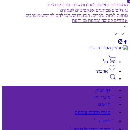
מתנות יום האישה לעובדות - רעיונות יוקרתיים
גאדג'טים ממותגים אפקטיביים לעסקים
מתנות לצוות עובדים: רעיונות שיגרמו להם להרגיש מוערכים
אביזרים לטיסה ומתנות ממותגות
סל
אהבתי
דף הבית
מוצרי קיץ
חדשים
מוצרי פרסום ומתנות
למשרד
תיקים,טקסטיל ופנאי