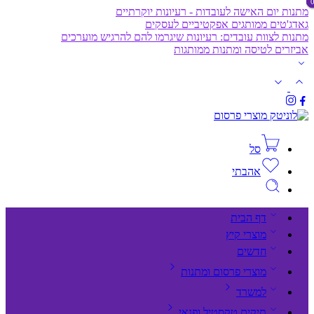
מתנות יום האישה לעובדות - רעיונות יוקרתיים
גאדג'טים ממותגים אפקטיביים לעסקים
מתנות לצוות עובדים: רעיונות שיגרמו להם להרגיש מוערכים
אביזרים לטיסה ומתנות ממותגות
סל
אהבתי
דף הבית
מוצרי קיץ
חדשים
מוצרי פרסום ומתנות
למשרד
תיקים,טקסטיל ופנאי