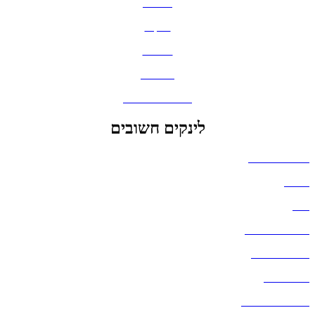
חולצות
תיקים
כובעים
מחברות
גאדג'טים וסלולר
לינקים חשובים
הצהרת נגישות
אודות
בלוג
מדיניות פרטיות
העבודות שלנו
דברו איתנו
שאלות ותשובות