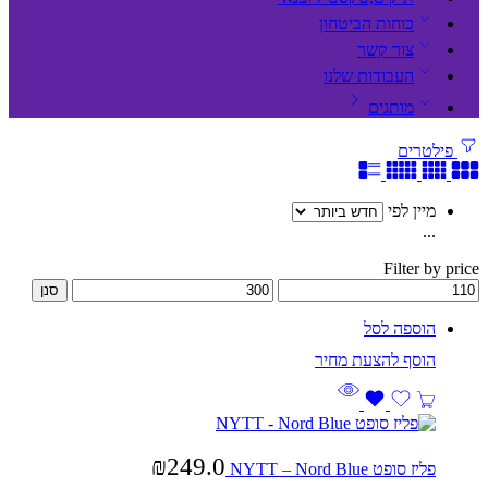
כוחות הביטחון
צור קשר
העבודות שלנו
מותגים
פילטרים
מיין לפי
...
Filter by price
סנן
הוספה לסל
₪
249.0
פליז סופט NYTT – Nord Blue