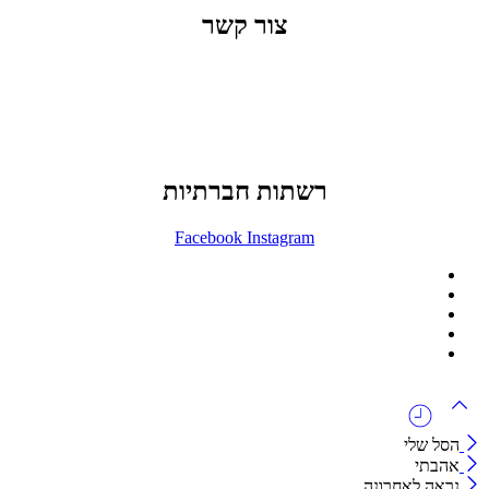
צור קשר
office@lunitech.co.il
073-7411229
דרך בן צבי 84, תל אביב
רשתות חברתיות
Facebook
Instagram
ההזמנה באתר הינה סיטונאית בלבד
מינימום הזמנה באתר הינה 1500 ש"ח
המוצרים באתר מוצגים לצורכי קטלוג בלבד.
זמינות המוצר תבדק בזמן אמת
לאחר הגשת בקשה להצעת מחיר.
הסל שלי
אהבתי
נראה לאחרונה