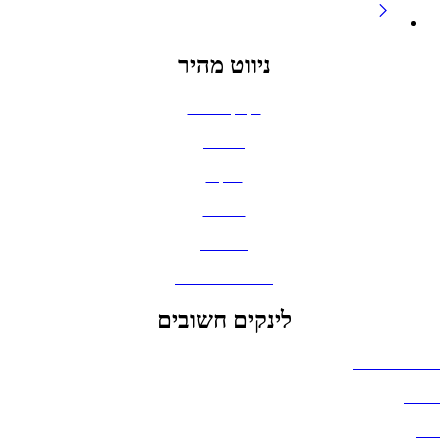
ניווט מהיר
בקבוקים וכוסות
חולצות
תיקים
כובעים
מחברות
גאדג'טים וסלולר
לינקים חשובים
הצהרת נגישות
אודות
בלוג