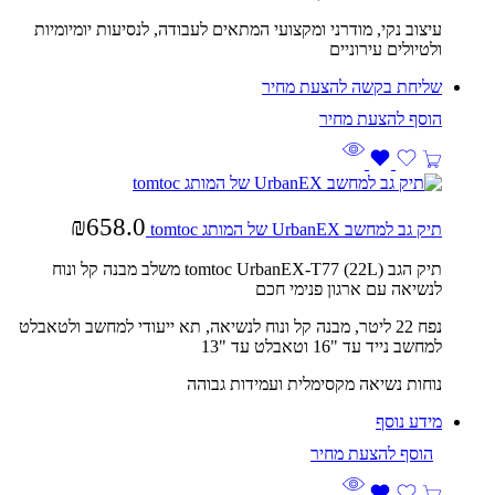
עיצוב נקי, מודרני ומקצועי המתאים לעבודה, לנסיעות יומיומיות
ולטיולים עירוניים
שליחת בקשה להצעת מחיר
₪
658.0
תיק גב למחשב UrbanEX של המותג tomtoc
תיק הגב tomtoc UrbanEX-T77 (22L) משלב מבנה קל ונוח
לנשיאה עם ארגון פנימי חכם
נפח 22 ליטר, מבנה קל ונוח לנשיאה, תא ייעודי למחשב ולטאבלט
למחשב נייד עד ‎16"‎ וטאבלט עד ‎13"‎
נוחות נשיאה מקסימלית ועמידות גבוהה
מידע נוסף