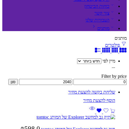
כוחות הביטחון
צור קשר
העבודות שלנו
מותגים
מותגים
פילטרים
מיין לפי
...
Filter by price
סנן
שליחת בקשה להצעת מחיר
₪
598.0