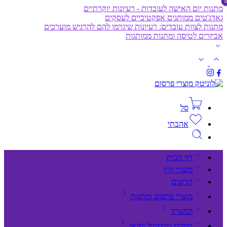
מתנות יום האישה לעובדות - רעיונות יוקרתיים
גאדג'טים ממותגים אפקטיביים לעסקים
מתנות לצוות עובדים: רעיונות שיגרמו להם להרגיש מוערכים
אביזרים לטיסה ומתנות ממותגות
סל
אהבתי
דף הבית
מוצרי קיץ
חדשים
מוצרי פרסום ומתנות
למשרד
תיקים,טקסטיל ופנאי