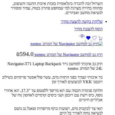
השרוול זכה להכרה בינלאומית בזכות איכות ההגנה והעיצוב,
ומהווה בחירה מצוינת למי שמחפש פתרון בטוח, עמיד ומסודר
לנשיאת מחשב ואביזרים.
שליחת בקשה להצעת מחיר
₪
594.0
תיק גב למחשב Navigator של המותג tomtoc
תיק גב איכותי למחשב נייד Navigator-T71 Laptop Backpack
24L של המותג tomtoc
בד איכותי ועמיד בפני התזות מים, עשוי פוליאסטר פרימיום בשילוב
רוכסני YKK לביצועים לאורך זמן
חלוקה פנימית חכמה עם תא מרופד ללפטופ עד ‎17.3"‎, תא אחורי
נוסף, כיס רשת עם רוכסן ושני כיסים קדמיים לאחסון נוח של
אביזרים חיוניים
תאי צד לבקבוק מים, רצועות כתף מרופדות ופאנל גב נושם
לנשיאה נוחה לאורך כל היום