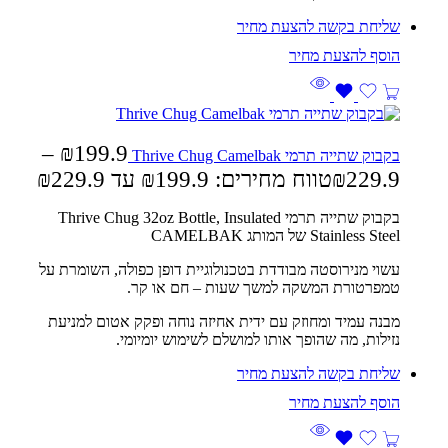
שליחת בקשה להצעת מחיר
–
₪
199.9
בקבוק שתייה תרמי Thrive Chug Camelbak
229.9
₪
טווח מחירים: ⁦₪199.9⁩ עד ⁦₪229.9⁩
בקבוק שתייה תרמי
Thrive Chug 32oz Bottle, Insulated
Stainless Steel
של המותג CAMELBAK
עשוי מנירוסטה מבודדת בטכנולוגיית דופן כפולה, השומרת על
טמפרטורת המשקה למשך שעות – חם או קר.
מבנה עמיד ומחוזק עם ידית אחיזה נוחה ופקק אטום למניעת
נזילות, מה שהופך אותו למושלם לשימוש יומיומי.
שליחת בקשה להצעת מחיר