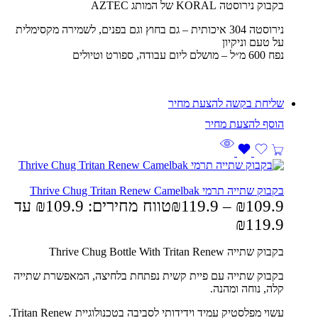
בקבוק נירוסטה KORAL של המותג AZTEC
נירוסטה 304 איכותית – גם בחוץ וגם בפנים, לשמירה מקסימלית
על טעם וניקיון
נפח 600 מ״ל – מושלם ליום עבודה, ספורט וטיולים
שליחת בקשה להצעת מחיר
בקבוק שתייה תרמי Thrive Chug Tritan Renew Camelbak
109.9
₪
–
119.9
₪
טווח מחירים: ⁦₪109.9⁩ עד
בקבוק שתייה
Thrive Chug Bottle With Tritan Renew
בקבוק שתייה עם פיית קשית נפתחת בלחיצה, המאפשרת שתייה
קלה, נוחה ומהנה.
עשוי מפלסטיק עמיד וידידותי לסביבה בטכנולוגיית Tritan Renew.