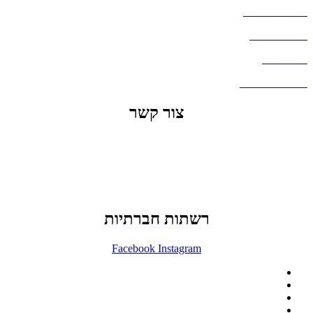
מדיניות פרטיות
העבודות שלנו
דברו איתנו
שאלות ותשובות
צור קשר
office@lunitech.co.il
073-7411229
דרך בן צבי 84, תל אביב
רשתות חברתיות
Facebook
Instagram
ההזמנה באתר הינה סיטונאית בלבד
מינימום הזמנה באתר הינה 1500 ש"ח
המוצרים באתר מוצגים לצורכי קטלוג בלבד.
זמינות המוצר תבדק בזמן אמת