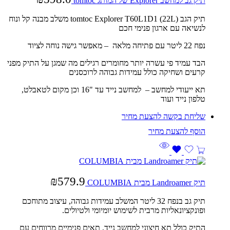
תיק גב למחשב Explorer של המותג tomtoc
תיק הגב tomtoc Explorer T60L1D1 (22L) משלב מבנה קל ונוח
לנשיאה עם ארגון פנימי חכם
נפח 22 ליטר עם פתיחה מלאה – מאפשר גישה נוחה לציוד
הבד עמיד פי עשרה יותר מחומרים רגילים מה שמגן על התיק מפני
קרעים ושחיקה כולל עמידות גבוהה לרוכסנים
תא ייעודי למחשב – למחשב נייד עד ‎16"‎ וכן מקום לטאבלט,
טלפון נייד ועוד
שליחת בקשה להצעת מחיר
₪
579.9
תיק Landroamer מבית COLUMBIA
תיק גב בנפח 32 ליטר המשלב עמידות גבוהה, עיצוב מתוחכם
ופונקציונאליות מרבית לשימוש יומיומי ולטיולים.
התיק כולל תא חיצוני למחשב נייד, תאים פנימיים מרווחים עם