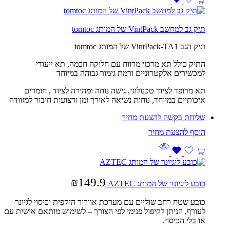
תיק גב למחשב VintPack של המותג tomtoc
תיק הגב VintPack-TA1 של המותג tomtoc
התיק כולל תא מרכזי מרווח עם חלוקה חכמה, תא ייעודי
למכשירים אלקטרוניים ורמת גימור גבוהה במיוחד
תא מרופד לציוד טכנולוגי, גישה נוחה ומהירה לציוד , חומרים
איכותיים במיוחד, נוחות נשיאה לאורך זמן ורצועות חיבור למזוודה
שליחת בקשה להצעת מחיר
₪
149.9
כובע ליגיונר של המותג AZTEC
כובע שטח רחב שוליים עם מערכת אוורור היקפית וכיסוי לגיונר
לעורף, הניתן לקיפול פנימי לפי הצורך – לשימוש מותאם אישית עם
או בלי הכיסוי.