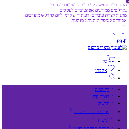
מתנות יום האישה לעובדות - רעיונות יוקרתיים
גאדג'טים ממותגים אפקטיביים לעסקים
מתנות לצוות עובדים: רעיונות שיגרמו להם להרגיש מוערכים
אביזרים לטיסה ומתנות ממותגות
סל
אהבתי
דף הבית
מוצרי קיץ
חדשים
מוצרי פרסום ומתנות
למשרד
תיקים,טקסטיל ופנאי