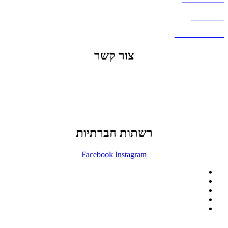
דברו איתנו
שאלות ותשובות
צור קשר
office@lunitech.co.il
073-7411229
דרך בן צבי 84, תל אביב
רשתות חברתיות
Facebook
Instagram
ההזמנה באתר הינה סיטונאית בלבד
מינימום הזמנה באתר הינה 1500 ש"ח
המוצרים באתר מוצגים לצורכי קטלוג בלבד.
זמינות המוצר תבדק בזמן אמת
לאחר הגשת בקשה להצעת מחיר.