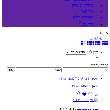
כוחות הביטחון
צור קשר
העבודות שלנו
מותגים
אדום
פילטרים
מיין לפי
...
Filter by price
סנן
שליחת בקשה להצעת מחיר
₪
108.0