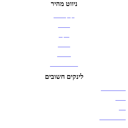
ניווט מהיר
בקבוקים וכוסות
חולצות
תיקים
כובעים
מחברות
גאדג'טים וסלולר
לינקים חשובים
הצהרת נגישות
אודות
בלוג
מדיניות פרטיות
העבודות שלנו