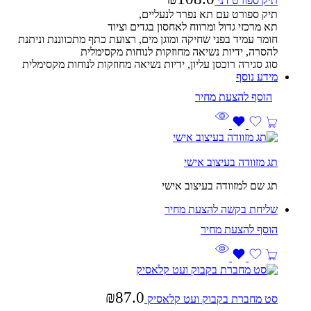
תיק ספורט דני
תיק ספורט עם תא נפרד לנעליים,
תא
מרכזי
גדול
ומרווח
לאחסון
בגדים
וציוד
חומר
עמיד
בפני
שחיקה
ומוגן
מים, רצועת כתף מתכווננת וניתנת
להסרה, ידיות נשיאה מחוזקות לנוחות מקסימלית
סוג סגירה רוכסן עליון,
ידיות
נשיאה
מחוזקות
לנוחות
מקסימלית
מידע נוסף
תג מזוודה בעיצוב אישי
תג שם למזוודה בעיצוב אישי
שליחת בקשה להצעת מחיר
₪
87.0
סט מחברת בקבוק ועט קלאסיק