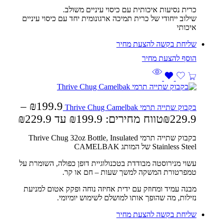
כרית נסיעות איכותית עם כיסוי עיניים משולב.
שילוב ייחודי של כרית תמיכה ארגונומית יחד עם כיסוי עיניים
איכותי
שליחת בקשה להצעת מחיר
–
₪
199.9
בקבוק שתייה תרמי Thrive Chug Camelbak
229.9
₪
טווח מחירים: ⁦₪199.9⁩ עד ⁦₪229.9⁩
בקבוק שתייה תרמי
Thrive Chug 32oz Bottle, Insulated
Stainless Steel
של המותג CAMELBAK
עשוי מנירוסטה מבודדת בטכנולוגיית דופן כפולה, השומרת על
טמפרטורת המשקה למשך שעות – חם או קר.
מבנה עמיד ומחוזק עם ידית אחיזה נוחה ופקק אטום למניעת
נזילות, מה שהופך אותו למושלם לשימוש יומיומי.
שליחת בקשה להצעת מחיר