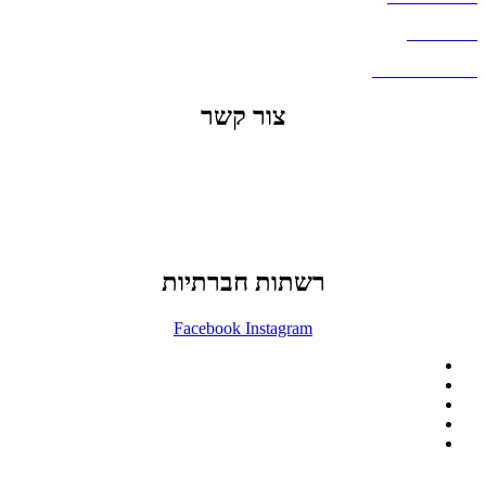
דברו איתנו
שאלות ותשובות
צור קשר
office@lunitech.co.il
073-7411229
דרך בן צבי 84, תל אביב
רשתות חברתיות
Facebook
Instagram
ההזמנה באתר הינה סיטונאית בלבד
מינימום הזמנה באתר הינה 1500 ש"ח
המוצרים באתר מוצגים לצורכי קטלוג בלבד.
זמינות המוצר תבדק בזמן אמת
לאחר הגשת בקשה להצעת מחיר.