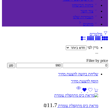
כוחות הביטחון
צור קשר
העבודות שלנו
מותגים
פילטרים
מיין לפי
...
Filter by price
סנן
שליחת בקשה להצעת מחיר
₪
11.7
מראת כיס מתקפלת עומדת