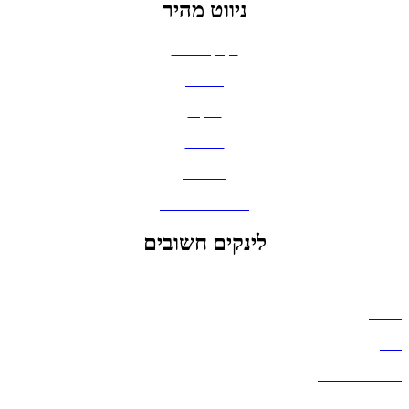
ניווט מהיר
בקבוקים וכוסות
חולצות
תיקים
כובעים
מחברות
גאדג'טים וסלולר
לינקים חשובים
הצהרת נגישות
אודות
בלוג
מדיניות פרטיות
העבודות שלנו