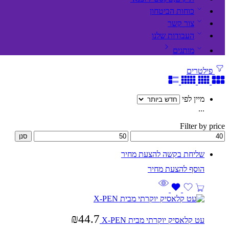
כוחות הביטחון
צור קשר
העבודות שלנו
מותגים
פילטרים
מיין לפי
...
Filter by price
סנן
שליחת בקשה להצעת מחיר
₪
44.7
עט קלאסיק יוקרתי מבית X-PEN