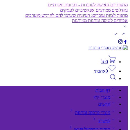
מתנות יום האישה לעובדות - רעיונות יוקרתיים
גאדג'טים ממותגים אפקטיביים לעסקים
מתנות לצוות עובדים: רעיונות שיגרמו להם להרגיש מוערכים
אביזרים לטיסה ומתנות ממותגות
0
סל
0
אהבתי
דף הבית
מוצרי קיץ
חדשים
מוצרי פרסום ומתנות
למשרד
תיקים,טקסטיל ופנאי