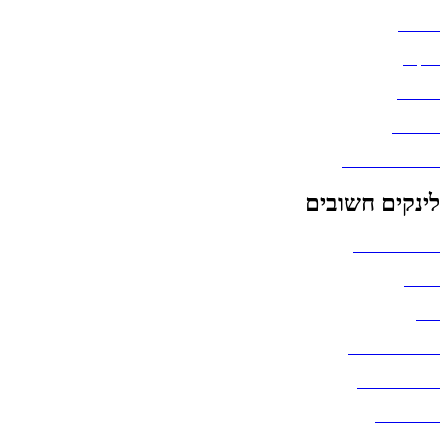
חולצות
תיקים
כובעים
מחברות
גאדג'טים וסלולר
לינקים חשובים
הצהרת נגישות
אודות
בלוג
מדיניות פרטיות
העבודות שלנו
דברו איתנו