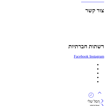
שאלות ותשובות
צור קשר
office@lunitech.co.il
073-7411229
דרך בן צבי 84, תל אביב
רשתות חברתיות
Facebook
Instagram
ההזמנה באתר הינה סיטונאית בלבד
מינימום הזמנה באתר הינה 1500 ש"ח
המוצרים באתר מוצגים לצורכי קטלוג בלבד.
זמינות המוצר תבדק בזמן אמת
לאחר הגשת בקשה להצעת מחיר.
הסל שלי
אהבתי