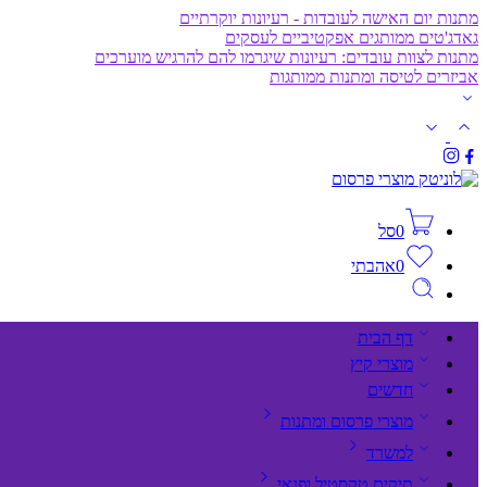
מתנות יום האישה לעובדות - רעיונות יוקרתיים
גאדג'טים ממותגים אפקטיביים לעסקים
מתנות לצוות עובדים: רעיונות שיגרמו להם להרגיש מוערכים
אביזרים לטיסה ומתנות ממותגות
0
סל
0
אהבתי
דף הבית
מוצרי קיץ
חדשים
מוצרי פרסום ומתנות
למשרד
תיקים,טקסטיל ופנאי