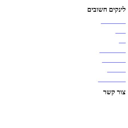
לינקים חשובים
הצהרת נגישות
אודות
בלוג
מדיניות פרטיות
העבודות שלנו
דברו איתנו
שאלות ותשובות
צור קשר
office@lunitech.co.il
073-7411229
דרך בן צבי 84, תל אביב