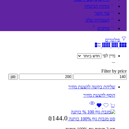
כוחות הביטחון
צור קשר
העבודות שלנו
מותגים
פילטרים
מיין לפי
...
Filter by price
סנן
שליחת בקשה להצעת מחיר
₪
144.0
סט מגבות גוף 100% כותנה