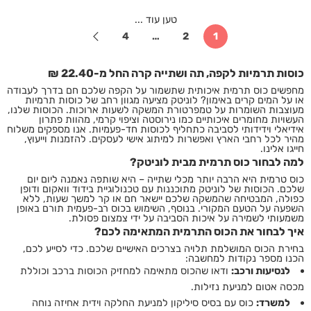
טען עוד ...
4
…
2
1
כוסות תרמיות לקפה, תה ושתייה קרה החל מ-22.40 ₪
מחפשים כוס תרמית איכותית שתשמור על הקפה שלכם חם בדרך לעבודה
או על המים קרים באימון? לוניטק מציעה מגוון רחב של כוסות תרמיות
מעוצבות השומרות על טמפרטורת המשקה לשעות ארוכות. הכוסות שלנו,
העשויות מחומרים איכותיים כמו נירוסטה וציפוי קרמי, מהוות פתרון
אידיאלי וידידותי לסביבה כתחליף לכוסות חד-פעמיות. אנו מספקים משלוח
מהיר לכל רחבי הארץ ואפשרות למיתוג אישי לעסקים.
להזמנות וייעוץ,
חייגו אלינו
.
למה לבחור כוס תרמית מבית לוניטק?
כוס טרמית היא הרבה יותר מכלי שתייה – היא שותפה נאמנה ליום יום
שלכם. הכוסות של לוניטק מתוכננות עם טכנולוגיית בידוד וואקום ודופן
כפולה, המבטיחה שהמשקה שלכם יישאר חם או קר למשך שעות, ללא
השפעה על הטעם המקורי. בנוסף, השימוש בכוס רב-פעמית תורם באופן
משמעותי לשמירה על איכות הסביבה על ידי צמצום פסולת.
איך לבחור את הכוס התרמית המתאימה לכם?
בחירת הכוס המושלמת תלויה בצרכים האישיים שלכם. כדי לסייע לכם,
הכנו מספר נקודות למחשבה:
לנסיעות ורכב:
ודאו שהכוס מתאימה למחזיק הכוסות ברכב וכוללת
מכסה אטום למניעת נזילות.
למשרד:
כוס עם בסיס סיליקון למניעת החלקה וידית אחיזה נוחה