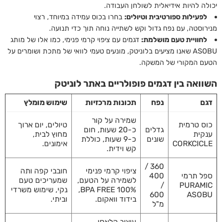
יכולה להיות אידיאלית לשולחן העבודה.
לפעילות ספורטיבית וטיולים:
בחרו בכוס עמידה במיוחד, רצוי
מנירוסטה, עם נפח גדול וקש לשתייה נוחה תוך כדי תנועה.
לחוויית טעם מושלמת:
דגמים עם ציפוי קרמי פנימי, כמו אלו של מותג
ASOBU שאנו מציעים בלוניטק, מונעים טעמי לוואי של מתכת ושומרים על
הטעם המקורי של המשקה.
השוואה בין דגמים פופולריים באתר לוניטק
דגם
נפח
תכונות מרכזיות
שימוש מומלץ
שמירה על קור
כוס טרמית
טיולים, יום ארוך
גדלים
כ-20 שעות, חום
ענקית
מחוץ לבית,
שונים
כ-9 שעות, כוללת
CORKCICLE
אימונים.
קש וידית.
360 /
ציפוי קרמי פנימי
חובבי קפה ותה
ספל תרמי
400
לשמירה על הטעם,
שמעריכים טעם
/
PURAMIC
100% BPA FREE,
נקי, שימוש משרדי
600
ASOBU
בידוד וואקום.
וביתי.
מ"ל