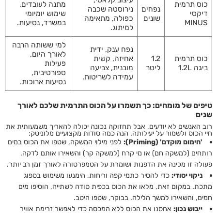
עיצוב קלאסי,
כוס תרמית
מתנה לעובדים,
נפחים
נירוסטה שכבה
דיקסי
שימוש יומיומי
שונים
כפולה, מתאימה
MINUS
במשרד, נסיעות.
למיתוג.
למי ששותה הרבה
נפח ענק, ידית
לאורך היום,
כוס תרמית
1.2
אחיזה, קשית
פעילות
ביגה 1.2L
ליטר
מובנית, צביעה
ספורטיבית,
עמידה לשריטות.
נסיעות ארוכות.
טיפים של מומחים: כך תשמרו על הכוס התרמית שלכם לאורך
שנים
רוב האנשים לא יודעים, אבל תחזוקה נכונה יכולה להאריך משמעותית את
חיי הכוס ולשמור על יעילותה. הנה כמה סודות מקצועיים מלוניטק:
'חימום מוקדם' (Priming):
לפני מילוי המשקה, שטפו את הכוס במים
רותחים (למשקה חם) או מי קרח (למשקה קר) והשאירו אותם לדקה.
פעולה זו מכינה את הדפנות ושומרת על הטמפרטורה לאורך זמן רב יותר.
ניקוי יסודי:
כדי להסיר כתמי קפה וריחות, הימנעו משימוש בספוג
מתכת. במקום זאת, מלאו את הכוס בכפית סודה לשתייה, הוסיפו מים
חמים, והשאירו למשך הלילה. בבוקר, שטפו היטב.
ייבוש נכון:
אחסנו את הכוס ללא המכסה כדי לאפשר זרימת אוויר