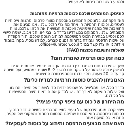
ולמנוע הצטברות ריחות לא נעימים.
לוניטק: המומחים שלכם לכוסות תרמיות ממותגות
מאז הקמתנו, בלוניטק התמחינו באספקת
מוצרי פרסום ומתנות
איכותיות
לעסקים, וכוסות תרמיות הן אחד ממוצרי הדגל שלנו. אנו מבינים את
החשיבות של מתנה שימושית ואיכותית הנושאת את הלוגו שלכם. צוות
המומחים שלנו, הממוקם במשרדינו בדרך בן צבי 84, תל אביב, ישמח לייעץ
לכם ולסייע בבחירת הכוס המושלמת למיתוג העסק שלכם, תוך הקפדה
על איכות הדפסה ועמידה בלוחות זמנים קצרים. למידע נוסף, בקרו בעמוד
אודותינו
או צרו קשר במייל
office@lunitech.co.il
.
שאלות ותשובות נפוצות (FAQ)
כמה זמן כוס תרמית שומרת חום?
משך שמירת החום משתנה בין הדגמים, אך כוס תרמית איכותית מבית
לוניטק יכולה לשמור על משקה חם למשך 5-9 שעות בממוצע, ועל משקה
קר עד כ-20 שעות, תלוי בדגם ובטמפרטורה החיצונית.
האם ניתן להכניס כוסות תרמיות למדיח כלים?
בדרך כלל, אנו ממליצים על שטיפה ידנית כדי לשמור על הציפוי החיצוני
ועל יעילות הואקום לאורך זמן. יש לבדוק את הוראות היצרן הספציפיות
של כל דגם.
מה היתרון של כוס עם ציפוי קרמי פנימי?
ציפוי קרמי מונע הידבקות של טעמי לוואי מתכתיים למשקה, דבר הנפוץ
בכוסות נירוסטה. הוא מבטיח שתיהנו מהטעם הטהור והמקורי של הקפה,
התה או כל משקה אחר.
האם אתם מבצעים הדפסה ומיתוג על כוסות לעסקים?