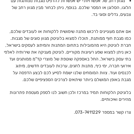
מגוון רחב של אפשרויות- יש אפשרות להדפיס מגבות ממותגות עם
הלוגו, הסלוגן או המסר שלכם. בנוסף, ניתן לבחור מבין מגוון רחב של
צבעים, גדלים וסוגי בד.
אם אתם מעוניינים לרכוש מתנה שימושית ללקוחות או לעובדים שלכם,
כמו מגבת חוף ממותגת, תוכלו למצוא בלוניטק מגוון סוגים של מגבות.
חברת לוניטק היא מהמובילות בתחום המתנות והמיתוג לעסקים בישראל,
כאן ניתן למצוא שפע רעיונות מקוריים. לוניטק מעניקה את שירותיה לאלפי
בתי עסק בישראל, החל באספקה שוטפת של מוצרי קד"מ ממותגים ועד
אירועי חברה, ימי כיף, מתנות לחגים, ערכות לעובדים חדשים, מיתוג
לכנסים ועוד. צוות המומחים שלנו ישמח לסייע לכם לבצע הדפסה על
מגבת באופן המושלם ביותר שיתאים לצרכים הספציפיים שלכם.
בלוניטק הלקוחות תמיד במרכז ולכן חשוב לנו לספק מעטפת פתרונות
מהירים ואיכותיים.
צרו קשר במספר 073-7411229.