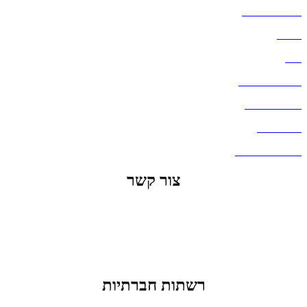
הצהרת נגישות
אודות
בלוג
מדיניות פרטיות
העבודות שלנו
דברו איתנו
שאלות ותשובות
צור קשר
office@lunitech.co.il
073-7411229
דרך בן צבי 84, תל אביב
רשתות חברתיות