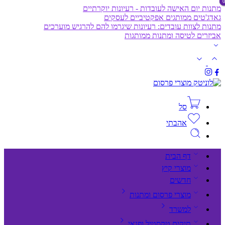
מתנות יום האישה לעובדות - רעיונות יוקרתיים
גאדג'טים ממותגים אפקטיביים לעסקים
מתנות לצוות עובדים: רעיונות שיגרמו להם להרגיש מוערכים
אביזרים לטיסה ומתנות ממותגות
סל
אהבתי
דף הבית
מוצרי קיץ
חדשים
מוצרי פרסום ומתנות
למשרד
תיקים,טקסטיל ופנאי