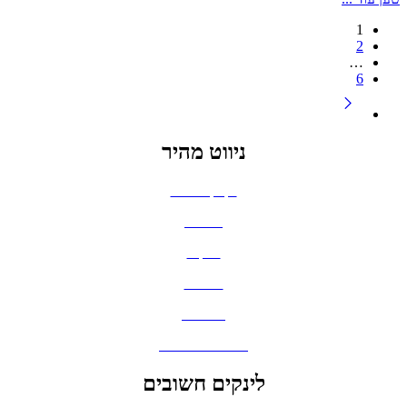
1
2
…
6
ניווט מהיר
בקבוקים וכוסות
חולצות
תיקים
כובעים
מחברות
גאדג'טים וסלולר
לינקים חשובים