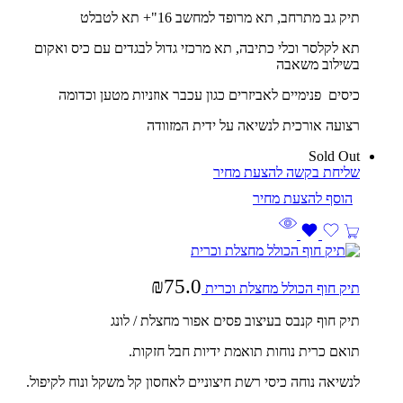
תיק גב מתרחב, תא מרופד למחשב 16"+ תא לטבלט
תא לקלסר וכלי כתיבה, תא מרכזי גדול לבגדים עם כיס ואקום
בשילוב משאבה
כיסים פנימיים לאביזרים כגון עכבר אוזניות מטען וכדומה
רצועה אורכית לנשיאה על ידית המזוודה
Sold Out
שליחת בקשה להצעת מחיר
₪
75.0
תיק חוף הכולל מחצלת וכרית
תיק חוף קנבס בעיצוב פסים אפור מחצלת / לונג
תואם כרית נוחות תואמת ידיות חבל חזקות.
לנשיאה נוחה כיסי רשת חיצוניים לאחסון קל משקל ונוח לקיפול.