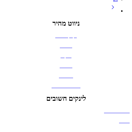
ניווט מהיר
בקבוקים וכוסות
חולצות
תיקים
כובעים
מחברות
גאדג'טים וסלולר
לינקים חשובים
הצהרת נגישות
אודות
בלוג