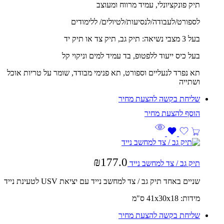
תיק פונקציונלי, עמיד מרווח ומעוצב
לספורט/לעבודה/לנסיעות/לטיולים/ ללימודים
בעל 3 מצבי נשיאה: תיק גב, תיק צד או תיק יד
בעל כיס ייעוד ללפטופ, בד עמיד למים וניקוי קל
תא נפרד לנעליים וספורט, תא פנימי מבודד, שומר על טריות אוכל
ושתייה
שליחת בקשה להצעת מחיר
₪
177.0
תיק גב / צד למחשב נייד
שניים באחד תיק גב / צד למחשב נייד עם יציאת USV לטעינת נייד
מידות: 41x30x18 ס"מ
שליחת בקשה להצעת מחיר