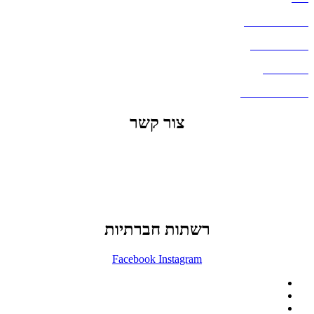
מדיניות פרטיות
העבודות שלנו
דברו איתנו
שאלות ותשובות
צור קשר
office@lunitech.co.il
073-7411229
דרך בן צבי 84, תל אביב
רשתות חברתיות
Facebook
Instagram
ההזמנה באתר הינה סיטונאית בלבד
מינימום הזמנה באתר הינה 1500 ש"ח
המוצרים באתר מוצגים לצורכי קטלוג בלבד.