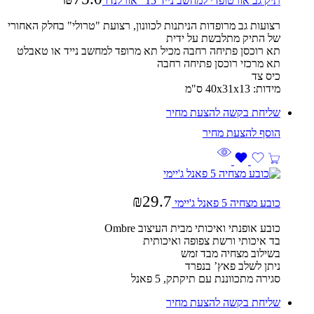
תיק גב אורטופדי למחשב נייד 15" אורלנדו
רצועות גב מרופדות הניתנות לכוונון, רצועת "טרולי" בחלק האחורי
של התיק מתלבשת על ידית
תא רוכסן פתיחה רחבה מכיל תא מרופד למחשב נייד או טאבלט
תא מרכזי רוכסן פתיחה רחבה
כיס צד
מידות: 40x31x13 ס"מ
שליחת בקשה להצעת מחיר
₪
29.7
כובע מצחיה 5 פאנל ג'יימי
כובע אופנתי ואיכותי מבית העיצוב Ombre
בד איכותי ורשת צפופה ואיכותית
בשילוב מצחיה מבד זמש
ניתן לשלב פאץ’ בנפרד
סגירה מתכווננת עם תיקתק, 5 פאנל
שליחת בקשה להצעת מחיר