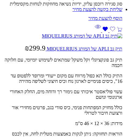
סוג סגירה רוכסן עליון,
ידיות
נשיאה
מחוזקות
לנוחות
מקסימלית
שליחת בקשה להצעת מחיר
₪
299.9
תיק גב APLI של המותג MIQUELRIUS
תיק גב פונקציונלי וקל משקל שמתאים לשימוש יומיומי, עם חלוקה
חכמה
התיק כולל תא כפול מרווח עם מקום ייעודי ומרופד ללפטופ עד
16", כיסים פנימיים לארגון נוח וכיס חיצוני לשליפה מהירה
עשוי פוליאסטר איכותי עם גימור רך ודוחה מים, החלק האחורי
ארגונומי ונושם
כולל מחזיק המפתחות פנימי, כיס סודי בגב, פרטים מחזירי אור
ורצועת חיבור לטרולי
מידות: 36 × 12 × 46 ס"מ
הוראות תחזוקה: ניתן לנקות באמצעות מטלית לחה, אין לכבס