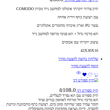
תיק צד/יד יוקרתי אקולוגי למחשב נייד מבית COMODO
עם רצועת כתף וידית אחיזה
עשוי PU ואריג איכותי מחומרים אקולוגיים
תא מרכזי גדול + תא פנימי מרופד למחשב נייד
עיצוב יוקרתי עם אבזמים
42X30X16
שליחת בקשה להצעת מחיר
₪
108.0
תיק ספורט דני
תיק ספורט עם תא נפרד לנעליים,
תא
מרכזי
גדול
ומרווח
לאחסון
בגדים
וציוד
חומר
עמיד
בפני
שחיקה
ומוגן
מים, רצועת כתף מתכווננת וניתנת
להסרה, ידיות נשיאה מחוזקות לנוחות מקסימלית