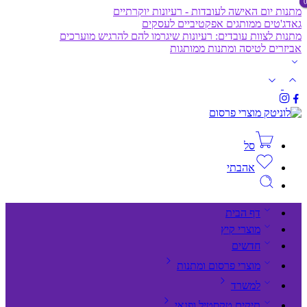
מתנות יום האישה לעובדות - רעיונות יוקרתיים
גאדג'טים ממותגים אפקטיביים לעסקים
מתנות לצוות עובדים: רעיונות שיגרמו להם להרגיש מוערכים
אביזרים לטיסה ומתנות ממותגות
סל
אהבתי
דף הבית
מוצרי קיץ
חדשים
מוצרי פרסום ומתנות
למשרד
תיקים,טקסטיל ופנאי