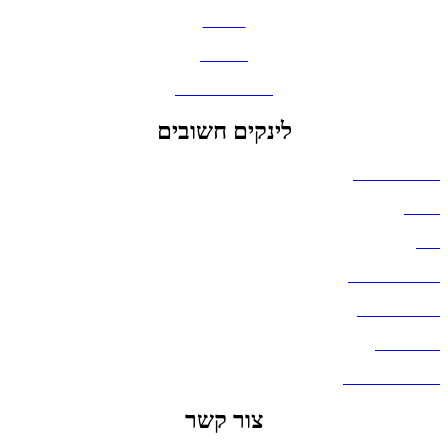
כובעים
מחברות
גאדג'טים וסלולר
לינקים חשובים
הצהרת נגישות
אודות
בלוג
מדיניות פרטיות
העבודות שלנו
דברו איתנו
שאלות ותשובות
צור קשר