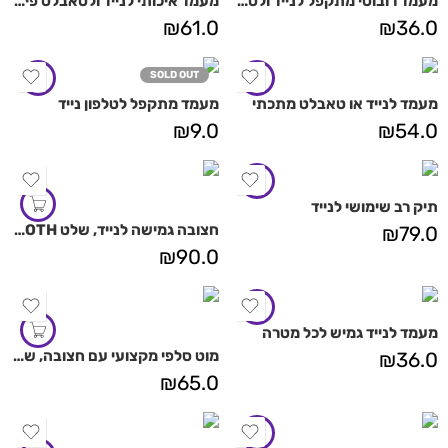
מעמד רובוטי מתקפל לנייד ולטאבלט
מעמד איכותי לנייד ולטאבלט פיקס
₪
61.0
₪
36.0
SOLD OUT
מעמד לנייד או טאבלט מתכתי
מעמד מתקפל לטלפון נייד
₪
9.0
₪
54.0
תיק רב שימושי לנייד
חצובה גמישה לנייד, שלט BLUETOOTH כלול
₪
79.0
₪
90.0
מעמד לנייד גמיש לכל מטרה
מוט סלפי מקצועי עם חצובה, שלט ו- BLUETOOTH מובנה
₪
36.0
₪
65.0