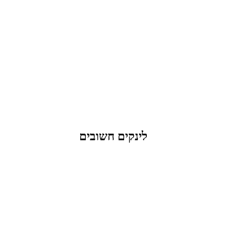
073-7411229
דרך בן צבי 84, תל אביב
לינקים חשובים
הצהרת נגישות
אודות
בלוג