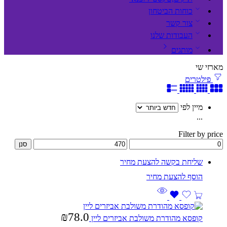
כוחות הביטחון
צור קשר
העבודות שלנו
מותגים
מארזי שי
פילטרים
מיין לפי
...
Filter by price
סנן
שליחת בקשה להצעת מחיר
₪
78.0
קופסא מהודרת משולבת אביזרים ליין