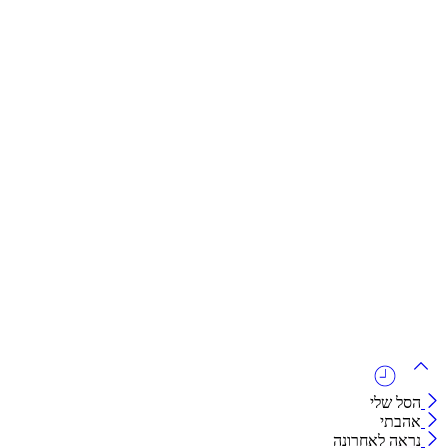
חולצות
תיקים
כובעים
מחברות
גאדג'טים וסלולר
הסל שלי
אהבתי
נראה לאחרונה