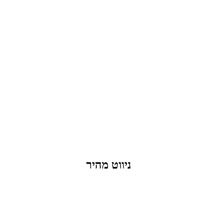
מדיניות פרטיות
העבודות שלנו
דברו איתנו
שאלות ותשובות
ניווט מהיר
בקבוקים וכוסות