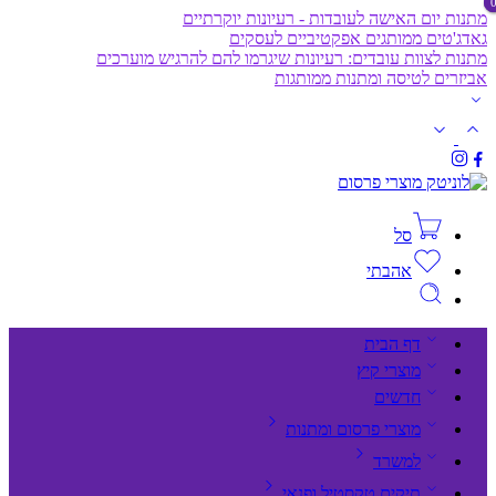
מתנות יום האישה לעובדות - רעיונות יוקרתיים
גאדג'טים ממותגים אפקטיביים לעסקים
מתנות לצוות עובדים: רעיונות שיגרמו להם להרגיש מוערכים
אביזרים לטיסה ומתנות ממותגות
סל
אהבתי
דף הבית
מוצרי קיץ
חדשים
מוצרי פרסום ומתנות
למשרד
תיקים,טקסטיל ופנאי