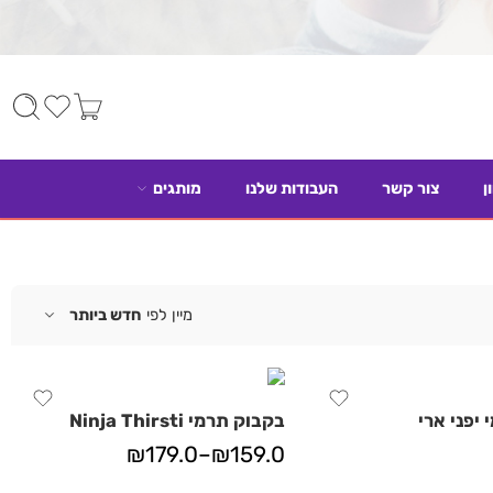
ן
צור קשר
העבודות שלנו
מותגים
מיין לפי
חדש ביותר
יפני ארי
בקבוק תרמי Ninja Thirsti
₪
179.0
–
₪
159.0