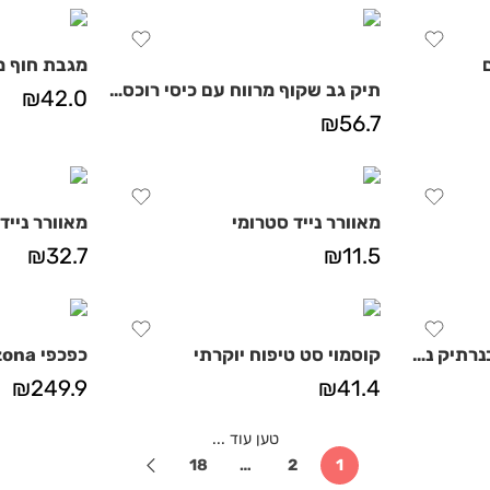
מגבת חוף מ
תיק גב שקוף מרווח עם כיסי רוכסן לים, בריכה וטיולים
₪
42.0
₪
56.7
מאוורר נייד סטרומי
מאוורר נייד
₪
32.7
₪
11.5
לונגי מגבת חוף ענקית בנרתיק נשיאה
קוסמוי סט טיפוח יוקרתי
כפכפי Birkenstock Arizona
₪
249.9
₪
41.4
טען עוד ...
18
…
2
1