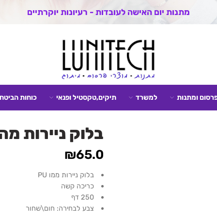
מתנות יום האישה לעובדות - רעיונות יוקרתיים
פרסום ומתנות
למשרד
תיקים,טקסטיל ופנאי
כוחות הביטחו
בלוק ניירות מה
₪
65.0
בלוק ניירות ממו PU
כריכה קשה
250 דף
צבע לבחירה: חום\שחור