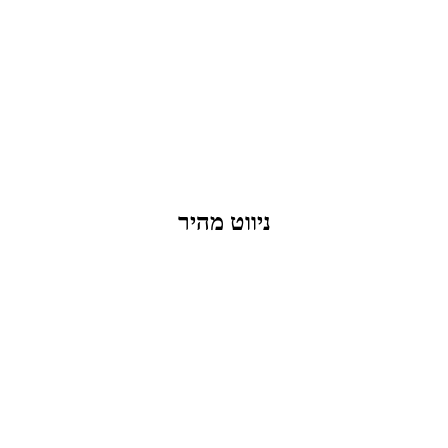
העבודות שלנו
דברו איתנו
שאלות ותשובות
ניווט מהיר
בקבוקים וכוסות
חולצות
תיקים