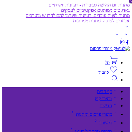
מתנות יום האישה לעובדות - רעיונות יוקרתיים
גאדג'טים ממותגים אפקטיביים לעסקים
מתנות לצוות עובדים: רעיונות שיגרמו להם להרגיש מוערכים
אביזרים לטיסה ומתנות ממותגות
סל
אהבתי
דף הבית
מוצרי קיץ
חדשים
מוצרי פרסום ומתנות
למשרד
תיקים,טקסטיל ופנאי