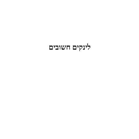
דרך בן צבי 84, תל אביב
לינקים חשובים
הצהרת נגישות
אודות
בלוג
מדיניות פרטיות