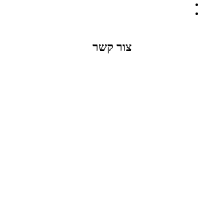
זמינות המוצר תבדק בזמן אמת
לאחר הגשת בקשה להצעת מחיר.
צור קשר
office@lunitech.co.il
073-7411229