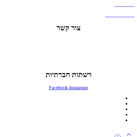
דברו איתנו
שאלות ותשובות
צור קשר
office@lunitech.co.il
073-7411229
דרך בן צבי 84, תל אביב
רשתות חברתיות
Facebook
Instagram
ההזמנה באתר הינה סיטונאית בלבד
מינימום הזמנה באתר הינה 1500 ש"ח
המוצרים באתר מוצגים לצורכי קטלוג בלבד.
זמינות המוצר תבדק בזמן אמת
לאחר הגשת בקשה להצעת מחיר.