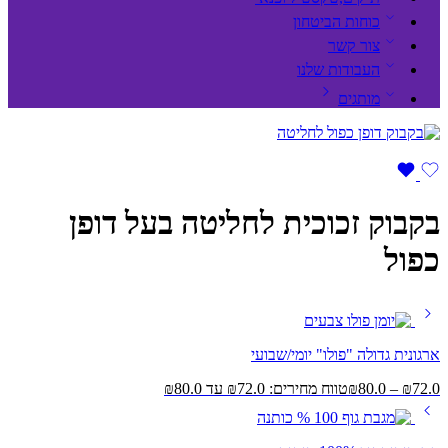
כוחות הביטחון
צור קשר
העבודות שלנו
מותגים
בקבוק זכוכית לחליטה בעל דופן
כפול
ארגונית גדולה "פולו" יומי/שבועי
72.0
₪
–
80.0
₪
טווח מחירים: ⁦₪72.0⁩ עד ⁦₪80.0⁩