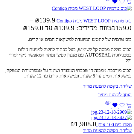
–
₪
139.9
כוס טרמית WEST LOOP מבית Contigo
159.0
₪
טווח מחירים: ⁦₪139.9⁩ עד ⁦₪159.0⁩
כוס טרמית של קונטיגו המיועדת למשקאות חמים או קרים.
הכוס כוללת מכסה קל לשימוש, בעל כפתור לחיצה למניעת נזילות
בטכנולוגית AUTOSEAL עם מנגנון קפיצי נפתח המאפשר ניקוי יסודי
וקל.
הכוס מורכבת ממבנה דו שכבתי המבודד ושומר על טמפרטורת המשקה,
במשקאות חמים עד 5 שעות, ובמשקאות קרים עד 12 שעות.
שליחת בקשה להצעת מחיר
₪
1,908.0
מקרן כיס 100 אינץ
שליחת בקשה להצעת מחיר