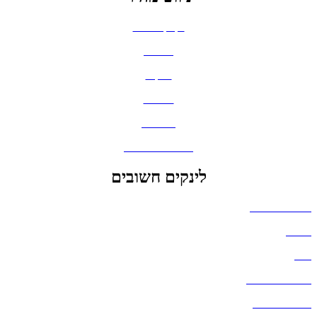
בקבוקים וכוסות
חולצות
תיקים
כובעים
מחברות
גאדג'טים וסלולר
לינקים חשובים
הצהרת נגישות
אודות
בלוג
מדיניות פרטיות
העבודות שלנו