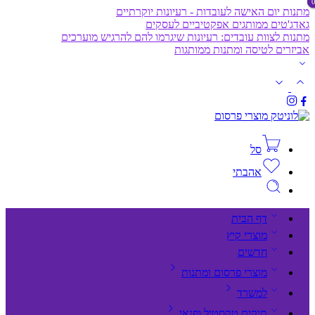
מתנות יום האישה לעובדות - רעיונות יוקרתיים
גאדג'טים ממותגים אפקטיביים לעסקים
מתנות לצוות עובדים: רעיונות שיגרמו להם להרגיש מוערכים
אביזרים לטיסה ומתנות ממותגות
סל
אהבתי
דף הבית
מוצרי קיץ
חדשים
מוצרי פרסום ומתנות
למשרד
תיקים,טקסטיל ופנאי