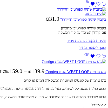
₪
31.0
בקבוק שתיה ספורטיבי "היידרו"
בקבוק שתייה ספורטיבי מתכוונן
עם קרחון השומר על קור המשקה
שליחת בקשה להצעת מחיר
139.9
₪
–
159.0
₪
טווח מח
כוס טרמית WEST LOOP מבית Contigo
כוס טרמית של קונטיגו המיועדת למשקאות חמים או קרים.
הכוס כוללת מכסה קל לשימוש, בעל כפתור לחיצה למניעת נזילות בטכנולוגית AUTOSEAL עם מנגנון קפיצי נפתח המאפשר ניקוי יסודי ו
הכוס מורכבת ממבנה דו שכבתי המבודד ושומר על טמפרטורת המשקה, במשקאות חמים עד 5 שעות, ובמש
Sale
מוגבל