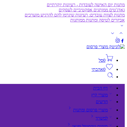
מתנות יום האישה לעובדות - רעיונות יוקרתיים
גאדג'טים ממותגים אפקטיביים לעסקים
מתנות לצוות עובדים: רעיונות שיגרמו להם להרגיש מוערכים
אביזרים לטיסה ומתנות ממותגות
0
סל
0
אהבתי
דף הבית
מוצרי קיץ
חדשים
מוצרי פרסום ומתנות
למשרד
תיקים,טקסטיל ופנאי