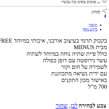
...
אנשים צופים בזה עכשיו
לַחֲלוֹק
תיאור
מידע נוסף
בקבוק תרמי בעיצוב אורבני, איכותי במיוחד BPA FREE
מבית MIINUS
כולל פיית שתיה נוחה במיוחד לשתיה
עשוי נירוסטה עם דופן כפולה
לשמירה על חום וקור
עם ידית נשיאה מתכווננת
באישור מכון התקנים
700 מ”ל
צבע לבחירה
לבן
,
שחור