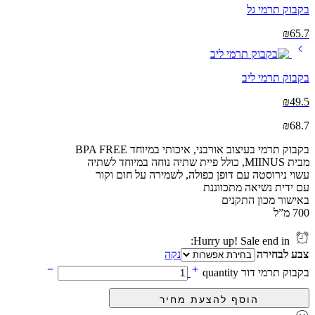
בקבוק תרמי גל
₪
65.7
בקבוק תרמי ליב
₪
49.5
₪
68.7
בקבוק תרמי בעיצוב אורבני, איכותי במיוחד BPA FREE
מבית MIINUS, כולל פיית שתיה נוחה במיוחד לשתיה
עשוי נירוסטה עם דופן כפולה, לשמירה על חום וקור
עם ידית נשיאה מתכווננת
באישור מכון התקנים
700 מ”ל
Hurry up! Sale end in:
צבע לבחירה
נקה
בקבוק תרמי דור quantity