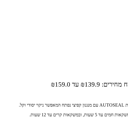
ירים: ⁦₪139.9⁩ עד ⁦₪159.0⁩
קל.
קאות קרים עד 12 שעות.