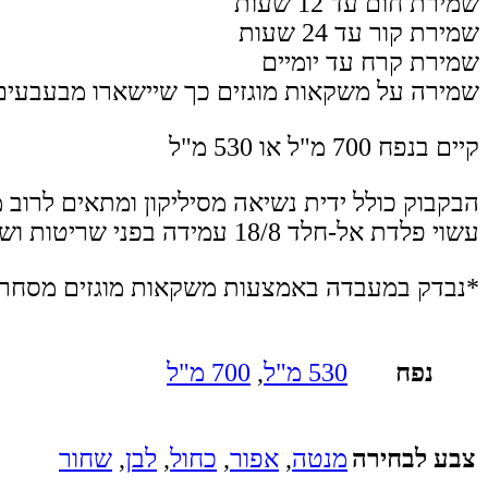
שמירת חום עד 12 שעות
שמירת קור עד 24 שעות
שמירת קרח עד יומיים
שמירה על משקאות מוגזים כך שיישארו מבעבעים
קיים בנפח 700 מ"ל או 530 מ"ל
הבקבוק כולל ידית נשיאה מסיליקון ומתאים לרוב מחזיקי
עשוי פלדת אל-חלד 18/8 עמידה בפני שריטות ושקעים.
*נבדק במעבדה באמצעות משקאות מוגזים מסחריים, תוך שמירה על מיני
נפח
530 מ"ל
,
700 מ"ל
צבע לבחירה
מנטה
,
אפור
,
כחול
,
לבן
,
שחור