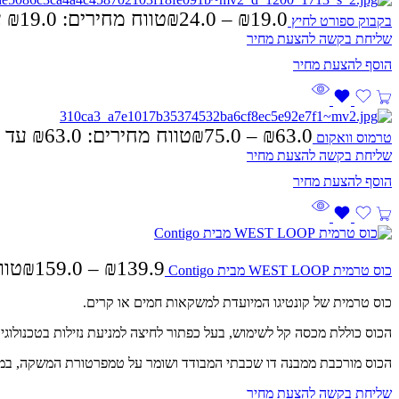
19.0
₪
–
24.0
₪
טווח מחירים: ⁦₪19.0⁩ עד ⁦₪24.0⁩
בקבוק ספורט לחיץ
שליחת בקשה להצעת מחיר
63.0
₪
–
75.0
₪
טווח מחירים: ⁦₪63.0⁩ עד ⁦₪75.0⁩
טרמוס וואקום
שליחת בקשה להצעת מחיר
139.9
₪
–
159.0
₪
טווח מח
כוס טרמית WEST LOOP מבית Contigo
כוס טרמית של קונטיגו המיועדת למשקאות חמים או קרים.
הכוס כוללת מכסה קל לשימוש, בעל כפתור לחיצה למניעת נזילות בטכנולוגית AUTOSEAL עם מנגנון קפיצי נפתח המאפשר ניקוי יסודי ו
הכוס מורכבת ממבנה דו שכבתי המבודד ושומר על טמפרטורת המשקה, במשקאות חמים עד 5 שעות, ובמש
שליחת בקשה להצעת מחיר