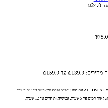
ירים: ⁦₪139.9⁩ עד ⁦₪159.0⁩
קל.
קאות קרים עד 12 שעות.