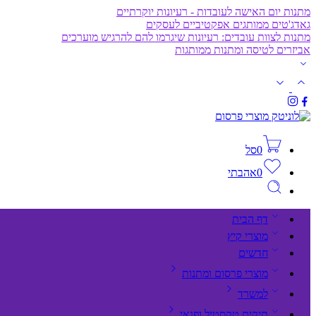
מתנות יום האישה לעובדות - רעיונות יוקרתיים
גאדג'טים ממותגים אפקטיביים לעסקים
מתנות לצוות עובדים: רעיונות שיגרמו להם להרגיש מוערכים
אביזרים לטיסה ומתנות ממותגות
0
סל
0
אהבתי
דף הבית
מוצרי קיץ
חדשים
מוצרי פרסום ומתנות
למשרד
תיקים,טקסטיל ופנאי