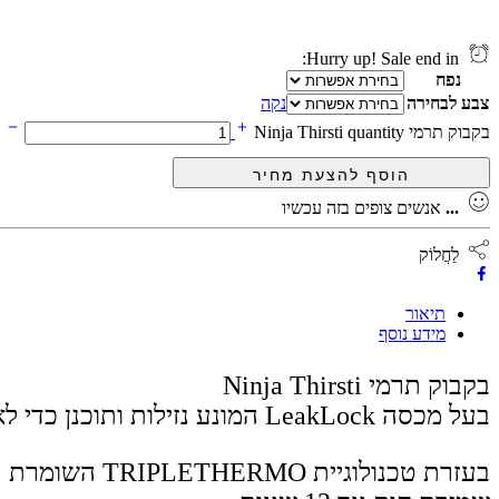
Hurry up! Sale end in:
נפח
צבע לבחירה
נקה
בקבוק תרמי Ninja Thirsti quantity
...
אנשים צופים בזה עכשיו
לַחֲלוֹק
תיאור
מידע נוסף
בקבוק תרמי Ninja Thirsti
בעל מכסה LeakLock המונע נזילות ותוכנן כדי לא לדלוף, לטפטף או להישפך (גם במשקאות מוגזים).
בעזרת טכנולוגיית TRIPLETHERMO השומרת על הטמפרטורה, תוכלו ליהנות מהמשקאות שלכם לאורך זמן: