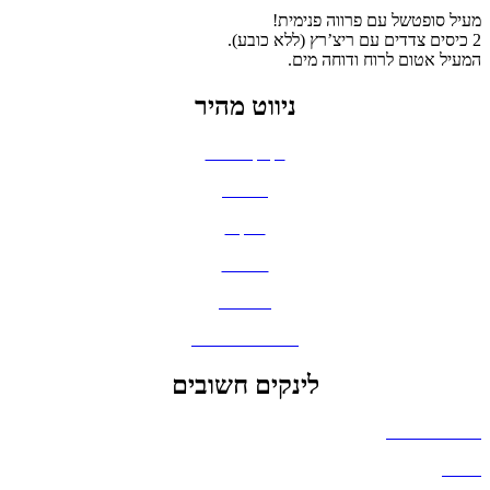
מעיל סופטשל עם פרווה פנימית!
2 כיסים צדדים עם ריצ’רץ (ללא כובע).
המעיל אטום לרוח ודוחה מים.
ניווט מהיר
בקבוקים וכוסות
חולצות
תיקים
כובעים
מחברות
גאדג'טים וסלולר
לינקים חשובים
הצהרת נגישות
אודות