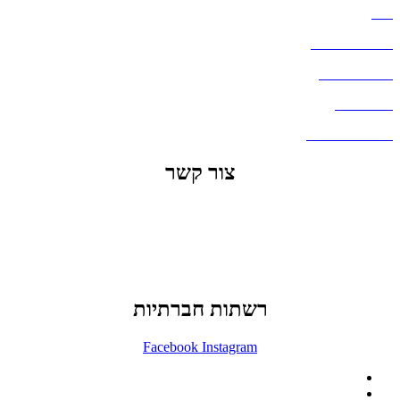
בלוג
מדיניות פרטיות
העבודות שלנו
דברו איתנו
שאלות ותשובות
צור קשר
office@lunitech.co.il
073-7411229
דרך בן צבי 84, תל אביב
רשתות חברתיות
Facebook
Instagram
ההזמנה באתר הינה סיטונאית בלבד
מינימום הזמנה באתר הינה 1500 ש"ח