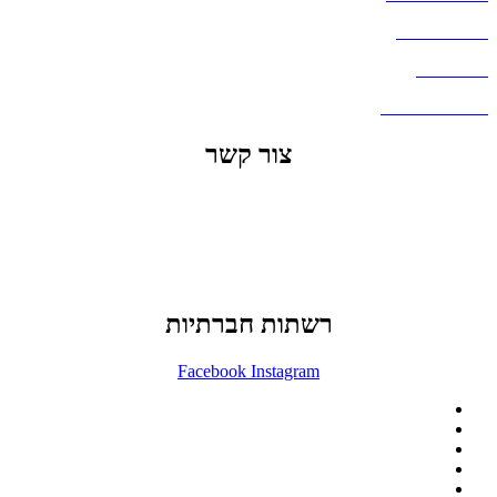
העבודות שלנו
דברו איתנו
שאלות ותשובות
צור קשר
office@lunitech.co.il
073-7411229
דרך בן צבי 84, תל אביב
רשתות חברתיות
Facebook
Instagram
ההזמנה באתר הינה סיטונאית בלבד
מינימום הזמנה באתר הינה 1500 ש"ח
המוצרים באתר מוצגים לצורכי קטלוג בלבד.
זמינות המוצר תבדק בזמן אמת
לאחר הגשת בקשה להצעת מחיר.