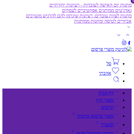
מתנות יום האישה לעובדות - רעיונות יוקרתיים
גאדג'טים ממותגים אפקטיביים לעסקים
מתנות לצוות עובדים: רעיונות שיגרמו להם להרגיש מוערכים
אביזרים לטיסה ומתנות ממותגות
סל
אהבתי
דף הבית
מוצרי קיץ
חדשים
מוצרי פרסום ומתנות
למשרד
תיקים,טקסטיל ופנאי