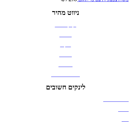
ניווט מהיר
בקבוקים וכוסות
חולצות
תיקים
כובעים
מחברות
גאדג'טים וסלולר
לינקים חשובים
הצהרת נגישות
אודות
בלוג
מדיניות פרטיות