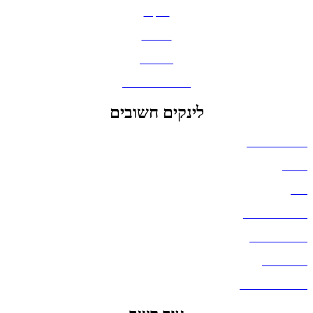
תיקים
כובעים
מחברות
גאדג'טים וסלולר
לינקים חשובים
הצהרת נגישות
אודות
בלוג
מדיניות פרטיות
העבודות שלנו
דברו איתנו
שאלות ותשובות