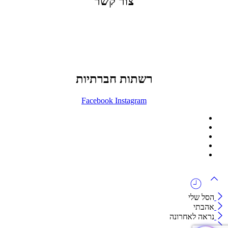
צור קשר
office@lunitech.co.il
073-7411229
דרך בן צבי 84, תל אביב
רשתות חברתיות
Facebook
Instagram
ההזמנה באתר הינה סיטונאית בלבד
מינימום הזמנה באתר הינה 1500 ש"ח
המוצרים באתר מוצגים לצורכי קטלוג בלבד.
זמינות המוצר תבדק בזמן אמת
לאחר הגשת בקשה להצעת מחיר.
הסל שלי
אהבתי
נראה לאחרונה