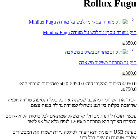
Rollux Fugu
תיק מזוודה עסקי מתלבש על מזוודה Minilux Fugu
₪
350.0
תיק גב מתרחב בשילוב משאבה
₪
360.0
950.0
₪
המחיר המקורי היה: ₪950.0.
750.0
₪
המחיר הנוכחי הוא:
₪750.0.
הכירו את הטרולי המהפכני שמשנה את כל כללי הנסיעה,
מזוודה חכמה
שהופכת בקלות בין רגע מטרולי למזוודה גדולה בנפח עצום
.
עכשיו תוכלו ליהנות מטרולי קל משקל שמתאים לכל טיסות הלואו-קוסט
ובמידת הצורך הוא מתרחב ב-120% לנפח מלא של 93 ליטר.
טעינת USB חיצונית ותא ייעודי לסוללה ניידת ישמרו את המכשירים
שלכם טעונים ונגישים בכל רגע.