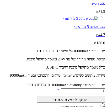
פנס תלייה
₪
31.5
כבל טעינה 5 ב-1 אורי
₪
44.7
₪
180.0
מטען נייד 10000mAhשל המותג CHOETECH
יציאת טעינה מהירה של עד 20W ומעמד מתקפל מובנה.
כולל מעמד מתקפל מובנה וחיבור USB-C.
ניידות: מתאים לשימוש יומיומי וטיולים, קומפקטי ובטוח 10000mAh.
מטען נייד מגנטי CHOETECH 10000mAh quantity
...
אנשים צופים בזה עכשיו