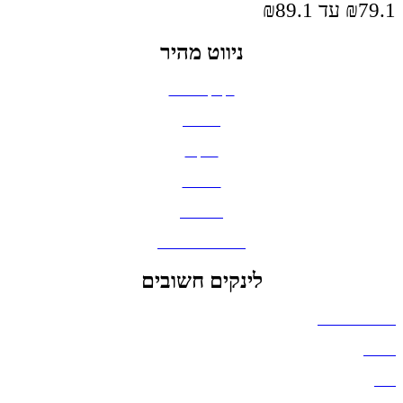
ניווט מהיר
בקבוקים וכוסות
חולצות
תיקים
כובעים
מחברות
גאדג'טים וסלולר
לינקים חשובים
הצהרת נגישות
אודות
בלוג