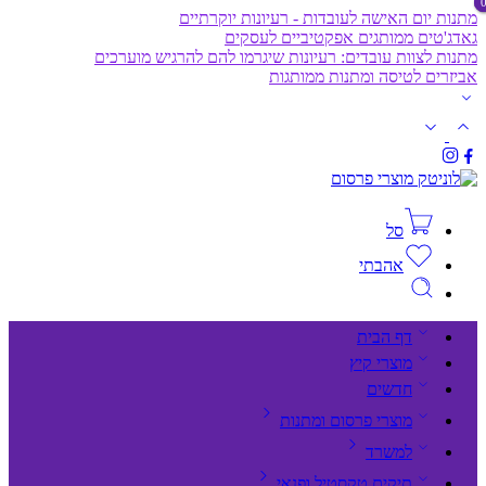
מתנות יום האישה לעובדות - רעיונות יוקרתיים
גאדג'טים ממותגים אפקטיביים לעסקים
מתנות לצוות עובדים: רעיונות שיגרמו להם להרגיש מוערכים
אביזרים לטיסה ומתנות ממותגות
סל
אהבתי
דף הבית
מוצרי קיץ
חדשים
מוצרי פרסום ומתנות
למשרד
תיקים,טקסטיל ופנאי