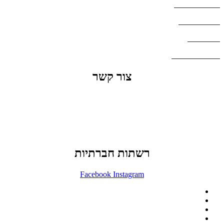
מדיניות פרטיות
העבודות שלנו
דברו איתנו
שאלות ותשובות
צור קשר
office@lunitech.co.il
073-7411229
דרך בן צבי 84, תל אביב
רשתות חברתיות
Facebook
Instagram
ההזמנה באתר הינה סיטונאית בלבד
מינימום הזמנה באתר הינה 1500 ש"ח
המוצרים באתר מוצגים לצורכי קטלוג בלבד.
זמינות המוצר תבדק בזמן אמת