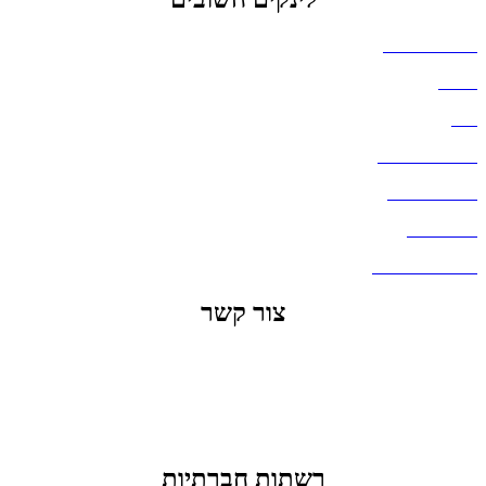
הצהרת נגישות
אודות
בלוג
מדיניות פרטיות
העבודות שלנו
דברו איתנו
שאלות ותשובות
צור קשר
office@lunitech.co.il
073-7411229
דרך בן צבי 84, תל אביב
רשתות חברתיות