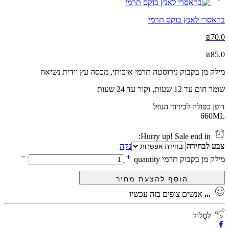
בראסרי לאנץ בוקס תרמי
₪
70.0
₪
85.0
מילק מן בקבוק נירוסטה תרמי איכותי, מכסה עץ וידית נשיאה
שומר חום עד 12 שעות, וקור עד 24 שעות
דופן כפולה לבידוד הנוזל
660ML
Hurry up! Sale end in:
צבע לבחירה
נקה
מילק מן בקבוק תרמי quantity
...
אנשים צופים בזה עכשיו
לַחֲלוֹק