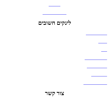
מחברות
גאדג'טים וסלולר
לינקים חשובים
הצהרת נגישות
אודות
בלוג
מדיניות פרטיות
העבודות שלנו
דברו איתנו
שאלות ותשובות
צור קשר
office@lunitech.co.il