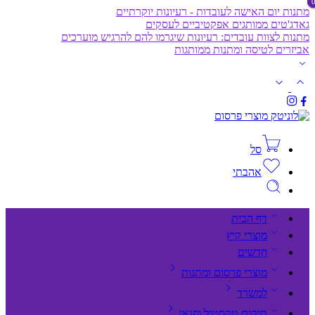
מתנות יום האישה לעובדות - רעיונות יוקרתיים
גאדג'טים ממותגים אפקטיביים לעסקים
מתנות לצוות עובדים: רעיונות שיגרמו להם להרגיש מוערכים
אביזרים לטיסה ומתנות ממותגות
סל
אהבתי
דף הבית
מוצרי קיץ
חדשים
מוצרי פרסום ומתנות
למשרד
תיקים,טקסטיל ופנאי