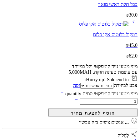
כבל תלת ראשי מואר
₪
30.0
רמקול בלוטוס אקו פלוס
₪
45.0
₪
62.0
מיני מטען נייד קומפקטי וקל במיוחד
עם עוצמת טעינה חזקה, 5,000MAH
Hurry up! Sale end in:
צבע לבחירה
נקה
מיני מטען נייד קומפקטי סמית quantity
...
אנשים צופים בזה עכשיו
לַחֲלוֹק