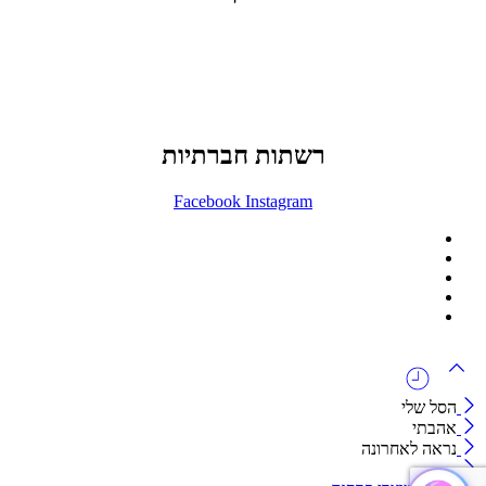
office@lunitech.co.il
073-7411229
דרך בן צבי 84, תל אביב
רשתות חברתיות
Facebook
Instagram
ההזמנה באתר הינה סיטונאית בלבד
מינימום הזמנה באתר הינה 1500 ש"ח
המוצרים באתר מוצגים לצורכי קטלוג בלבד.
זמינות המוצר תבדק בזמן אמת
לאחר הגשת בקשה להצעת מחיר.
הסל שלי
אהבתי
נראה לאחרונה