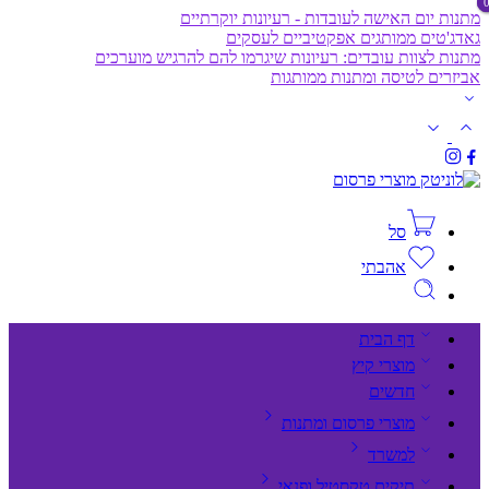
מתנות יום האישה לעובדות - רעיונות יוקרתיים
גאדג'טים ממותגים אפקטיביים לעסקים
מתנות לצוות עובדים: רעיונות שיגרמו להם להרגיש מוערכים
אביזרים לטיסה ומתנות ממותגות
סל
אהבתי
דף הבית
מוצרי קיץ
חדשים
מוצרי פרסום ומתנות
למשרד
תיקים,טקסטיל ופנאי