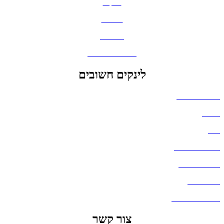
תיקים
כובעים
מחברות
גאדג'טים וסלולר
לינקים חשובים
הצהרת נגישות
אודות
בלוג
מדיניות פרטיות
העבודות שלנו
דברו איתנו
שאלות ותשובות
צור קשר