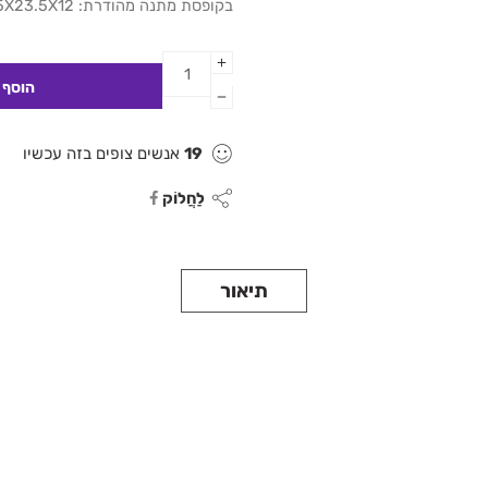
בקופסת מתנה מהודרת: 30.5X23.5X12 ס"מ
19
אנשים צופים בזה עכשיו
לַחֲלוֹק
תיאור