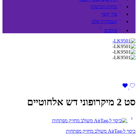
כוחות הביטחון
צור קשר
העבודות שלנו
מותגים
סט 2 מיקרופוני דש אלחוטיים
כיסוי ל-AirTag משולב מחזיק מפתחות