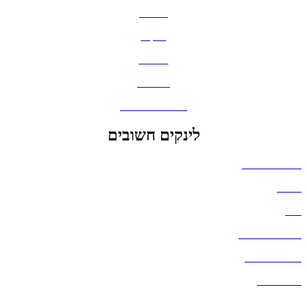
חולצות
תיקים
כובעים
מחברות
גאדג'טים וסלולר
לינקים חשובים
הצהרת נגישות
אודות
בלוג
מדיניות פרטיות
העבודות שלנו
דברו איתנו
שאלות ותשובות