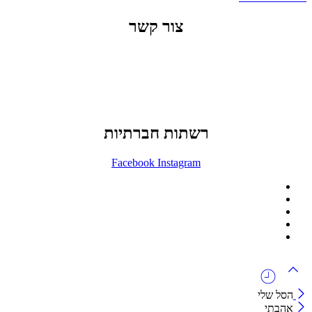
צור קשר
office@lunitech.co.il
073-7411229
דרך בן צבי 84, תל אביב
רשתות חברתיות
Facebook
Instagram
ההזמנה באתר הינה סיטונאית בלבד
מינימום הזמנה באתר הינה 1500 ש"ח
המוצרים באתר מוצגים לצורכי קטלוג בלבד.
זמינות המוצר תבדק בזמן אמת
לאחר הגשת בקשה להצעת מחיר.
הסל שלי
אהבתי