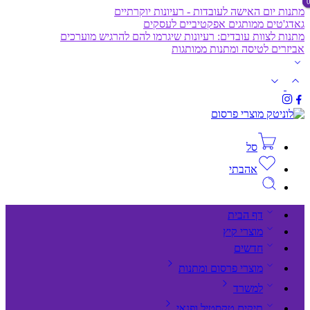
מתנות יום האישה לעובדות - רעיונות יוקרתיים
גאדג'טים ממותגים אפקטיביים לעסקים
מתנות לצוות עובדים: רעיונות שיגרמו להם להרגיש מוערכים
אביזרים לטיסה ומתנות ממותגות
סל
אהבתי
דף הבית
מוצרי קיץ
חדשים
מוצרי פרסום ומתנות
למשרד
תיקים,טקסטיל ופנאי