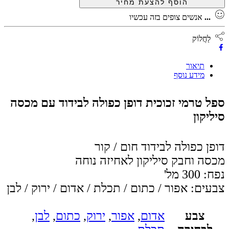
...
אנשים צופים בזה עכשיו
לַחֲלוֹק
תיאור
מידע נוסף
ספל טרמי זכוכית דופן כפולה לבידוד עם מכסה
סיליקון
דופן כפולה לבידוד חום / קור
מכסה וחבק סיליקון לאחיזה נוחה
נפח: 300 מל'
צבעים: אפור / כתום / תכלת / אדום / ירוק / לבן
צבע
אדום
,
אפור
,
ירוק
,
כתום
,
לבן
,