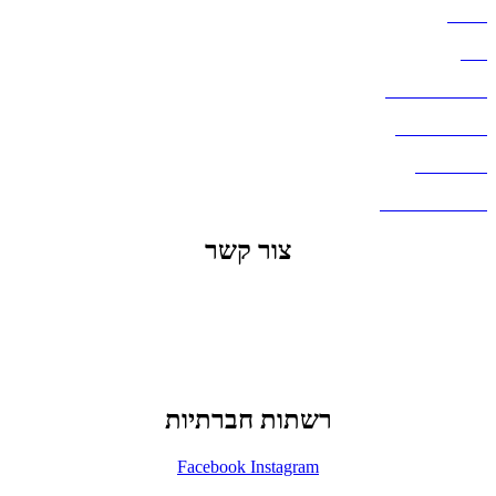
אודות
בלוג
מדיניות פרטיות
העבודות שלנו
דברו איתנו
שאלות ותשובות
צור קשר
office@lunitech.co.il
073-7411229
דרך בן צבי 84, תל אביב
רשתות חברתיות
Facebook
Instagram