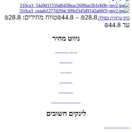
₪
44.8
–
₪
28.8
כוס טרמית כפולה
עד ⁦₪44.8⁩
ניווט מהיר
בקבוקים וכוסות
חולצות
תיקים
כובעים
מחברות
גאדג'טים וסלולר
לינקים חשובים
הצהרת נגישות