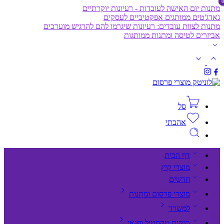
מתנות יום האישה לעובדות - רעיונות יוקרתיים
גאדג'טים ממותגים אפקטיביים לעסקים
מתנות לצוות עובדים: רעיונות שיגרמו להם להרגיש מוערכים
אביזרים לטיסה ומתנות ממותגות
סל
אהבתי
דף הבית
מוצרי קיץ
חדשים
מוצרי פרסום ומתנות
למשרד
תיקים,טקסטיל ופנאי