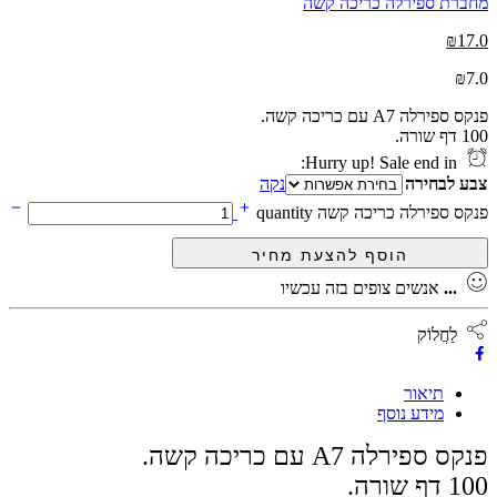
מחברת ספירלה כריכה קשה
₪
17.0
₪
7.0
פנקס ספירלה A7 עם כריכה קשה.
100 דף שורה.
Hurry up! Sale end in:
צבע לבחירה
נקה
פנקס ספירלה כריכה קשה quantity
...
אנשים צופים בזה עכשיו
לַחֲלוֹק
תיאור
מידע נוסף
פנקס ספירלה A7 עם כריכה קשה.
100 דף שורה.