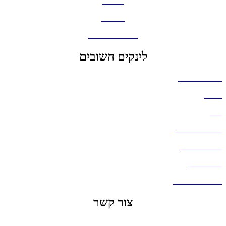
כובעים
מחברות
גאדג'טים וסלולר
לינקים חשובים
הצהרת נגישות
אודות
בלוג
מדיניות פרטיות
העבודות שלנו
דברו איתנו
שאלות ותשובות
צור קשר
office@lunitech.co.il