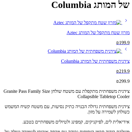
של המותג Columbia
מזרון שטח מתקפל של המותג Aztec
₪
199.9
צידנית משפחתית של המותג Columbia
₪
219.9
₪
299.9
צידנית משפחתית מתקפלת עם משטח שולחן
Granite Pass Family Size
Collapsible Tabletop Cooler
צידנית משפחתית גדולה הבנויה כתיק נסיעות, עם משטח קשיח המשמש
כשולחן לשמירה על מזון.
אידיאלית לים, לפיקניקים, קמפינג ולטיולים משפחתיים בטבע.
משלבת בידוד תרמי בצפיפות גבוהה עם מכסה איכותי לשמירה יעילה על