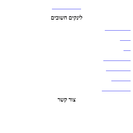
גאדג'טים וסלולר
לינקים חשובים
הצהרת נגישות
אודות
בלוג
מדיניות פרטיות
העבודות שלנו
דברו איתנו
שאלות ותשובות
צור קשר
office@lunitech.co.il
073-7411229
דרך בן צבי 84, תל אביב