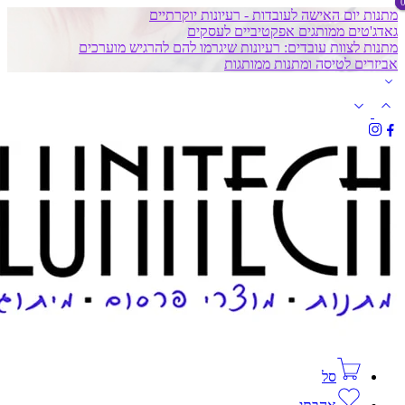
מתנות יום האישה לעובדות - רעיונות יוקרתיים
גאדג'טים ממותגים אפקטיביים לעסקים
מתנות לצוות עובדים: רעיונות שיגרמו להם להרגיש מוערכים
אביזרים לטיסה ומתנות ממותגות
סל