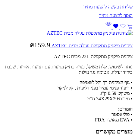
שליחת בקשה להצעת מחיר
₪
159.9
צידנית פיקניק מתקפלת עגולה מבית AZTEC
צידנית פיקניק מתקפלת
22L מבית AZTEC
נוחה לשימוש, קלת משקל, בנויה כתיק נסיעות עם רצועות אחיזה, שכבת
בידוד יעילה, אטומה נגד נזילות
• גוף הצידנית רך וקל לשטיפה
• ריפוד פנימי עמיד בפני דליפות , קל לניקוי
• משקל: 0.59 ק”ג
• מידות:34X29X29 ס”מ
חומרים:
• פוליאסטר
• EVA מאושר FDA
מוצרים מקושרים