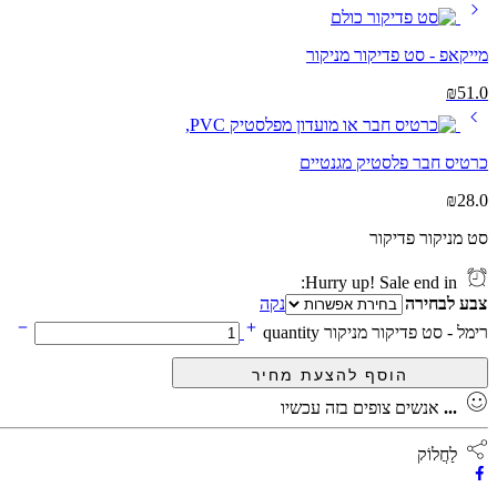
מייקאפ - סט פדיקור מניקור
₪
51.0
כרטיס חבר פלסטיק מגנטיים
₪
28.0
סט מניקור פדיקור
Hurry up! Sale end in:
צבע לבחירה
נקה
רימל - סט פדיקור מניקור quantity
...
אנשים צופים בזה עכשיו
לַחֲלוֹק