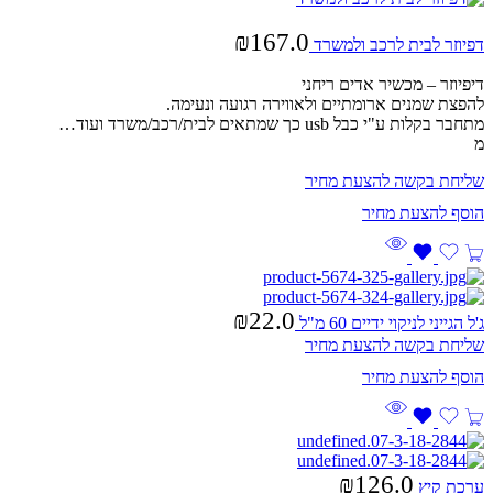
₪
167.0
דפיוזר לבית לרכב ולמשרד
דיפיוזר – מכשיר אדים ריחני
להפצת שמנים ארומתיים ולאווירה רגועה ונעימה.
מתחבר בקלות ע"י כבל usb כך שמתאים לבית/רכב/משרד ועוד…
מ
שליחת בקשה להצעת מחיר
₪
22.0
ג'ל הגייני לניקוי ידיים 60 מ"ל
שליחת בקשה להצעת מחיר
₪
126.0
ערכת קיץ