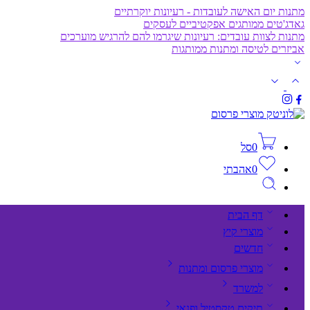
מתנות יום האישה לעובדות - רעיונות יוקרתיים
גאדג'טים ממותגים אפקטיביים לעסקים
מתנות לצוות עובדים: רעיונות שיגרמו להם להרגיש מוערכים
אביזרים לטיסה ומתנות ממותגות
0
סל
0
אהבתי
דף הבית
מוצרי קיץ
חדשים
מוצרי פרסום ומתנות
למשרד
תיקים,טקסטיל ופנאי