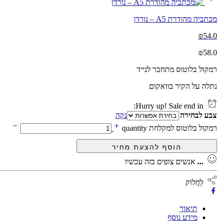
מכתביה מהודרת A5 – נורדן
₪
54.0
₪
58.0
רמקול בלוטוס מתחבר לנייד
נתלה על הקיר בוואקום
Hurry up! Sale end in:
צבע לבחירה
נקה
רמקול בלוטוס למקלחת quantity
...
אנשים צופים בזה עכשיו
לַחֲלוֹק
תיאור
מידע נוסף