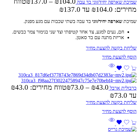
104.0
₪
–
137.0
₪
טווח
שמיכת שארפה יחיד/זוגי בד עבה
מחירים: ⁦₪104.0⁩ עד ⁦₪137.0⁩
שמיכת
שארפה יחיד/זוגי
בד עבה בשתי שכבות עם מגע מפנק.
חם, נעים למגע, צד אחד קטיפתי וצד שני בגימור צמר כבשים.
אריזת מתנה עם בד סאטן.
שליחת בקשה להצעת מחיר
₪
73.0
–
₪
43.0
כרבולית ארבל
עד ⁦₪73.0⁩
שליחת בקשה להצעת מחיר