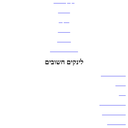
בקבוקים וכוסות
חולצות
תיקים
כובעים
מחברות
גאדג'טים וסלולר
לינקים חשובים
הצהרת נגישות
אודות
בלוג
מדיניות פרטיות
העבודות שלנו
דברו איתנו