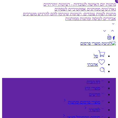
מתנות יום האישה לעובדות - רעיונות יוקרתיים
גאדג'טים ממותגים אפקטיביים לעסקים
מתנות לצוות עובדים: רעיונות שיגרמו להם להרגיש מוערכים
אביזרים לטיסה ומתנות ממותגות
סל
אהבתי
דף הבית
מוצרי קיץ
חדשים
מוצרי פרסום ומתנות
למשרד
תיקים,טקסטיל ופנאי