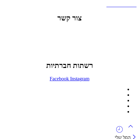
שאלות ותשובות
צור קשר
office@lunitech.co.il
073-7411229
דרך בן צבי 84, תל אביב
רשתות חברתיות
Facebook
Instagram
ההזמנה באתר הינה סיטונאית בלבד
מינימום הזמנה באתר הינה 1500 ש"ח
המוצרים באתר מוצגים לצורכי קטלוג בלבד.
זמינות המוצר תבדק בזמן אמת
לאחר הגשת בקשה להצעת מחיר.
הסל שלי