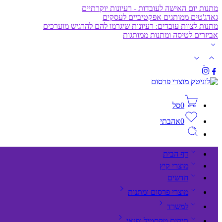
מתנות יום האישה לעובדות - רעיונות יוקרתיים
גאדג'טים ממותגים אפקטיביים לעסקים
מתנות לצוות עובדים: רעיונות שיגרמו להם להרגיש מוערכים
אביזרים לטיסה ומתנות ממותגות
0
סל
0
אהבתי
דף הבית
מוצרי קיץ
חדשים
מוצרי פרסום ומתנות
למשרד
תיקים,טקסטיל ופנאי