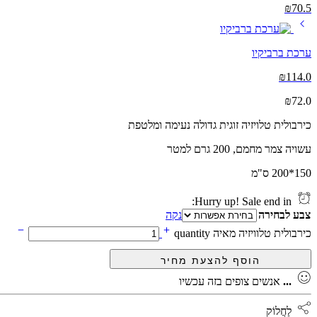
₪
70.5
ערכת ברביקיו
₪
114.0
₪
72.0
כירבולית טלויזיה זוגית גדולה נעימה ומלטפת
עשויה צמר מחמם, 200 גרם למטר
150*200 ס"מ
Hurry up! Sale end in:
צבע לבחירה
נקה
כירבולית טלוויזיה מאיה quantity
...
אנשים צופים בזה עכשיו
לַחֲלוֹק