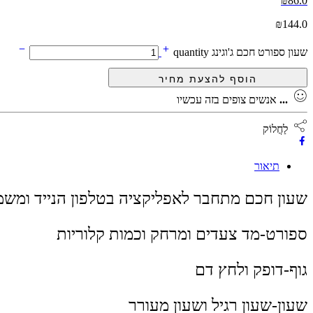
₪
86.0
₪
144.0
שעון ספורט חכם ג'וגינג quantity
...
אנשים צופים בזה עכשיו
לַחֲלוֹק
תיאור
שעון חכם מתחבר לאפליקציה בטלפון הנייד ומשמ
ספורט-מד צעדים ומרחק וכמות קלוריות
גוף-דופק ולחץ דם
שעון-שעון רגיל ושעון מעורר