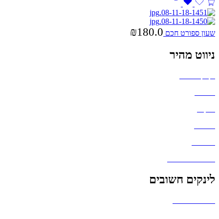
₪
180.0
שעון ספורט חכם
ניווט מהיר
בקבוקים וכוסות
חולצות
תיקים
כובעים
מחברות
גאדג'טים וסלולר
לינקים חשובים
הצהרת נגישות
אודות