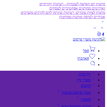
מתנות יום האישה לעובדות - רעיונות יוקרתיים
גאדג'טים ממותגים אפקטיביים לעסקים
מתנות לצוות עובדים: רעיונות שיגרמו להם להרגיש מוערכים
אביזרים לטיסה ומתנות ממותגות
0
סל
0
אהבתי
דף הבית
מוצרי קיץ
חדשים
מוצרי פרסום ומתנות
למשרד
תיקים,טקסטיל ופנאי