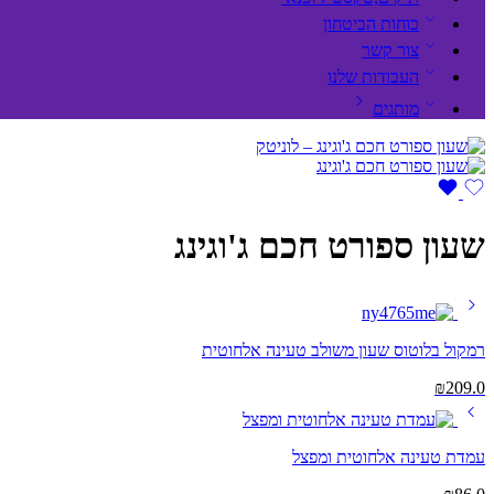
כוחות הביטחון
צור קשר
העבודות שלנו
מותגים
שעון ספורט חכם ג'וגינג
רמקול בלוטוס שעון משולב טעינה אלחוטית
₪
209.0
עמדת טעינה אלחוטית ומפצל